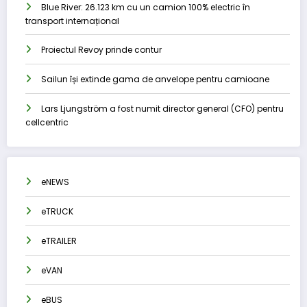
Blue River: 26.123 km cu un camion 100% electric în
transport internațional
Proiectul Revoy prinde contur
Sailun își extinde gama de anvelope pentru camioane
Lars Ljungström a fost numit director general (CFO) pentru
cellcentric
eNEWS
eTRUCK
eTRAILER
eVAN
eBUS