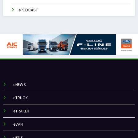
ePODCAST
eNEWS
eTRUCK
eTRAILER
eVAN
eBUS