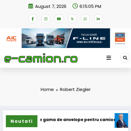
Skip
August 7, 2026
6:15:05 PM
to
content
Home
Robert Ziegler
n își extinde gama de anvelope pentru camioane
Lars Ljun
Noutati