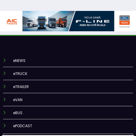
eNEWS
eTRUCK
eTRAILER
eVAN
eBUS
ePODCAST