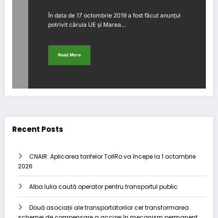
În data de 17 octombrie 2019 a fost făcut anunțul
potrivit căruia UE și Marea…
Read More
Recent Posts
CNAIR: Aplicarea tarifelor TollRo va începe la 1 octombrie
2026
Alba Iulia caută operator pentru transportul public
Două asociații ale transportatorilor cer transformarea
schemei de compensare a accizei în mecanism permanent