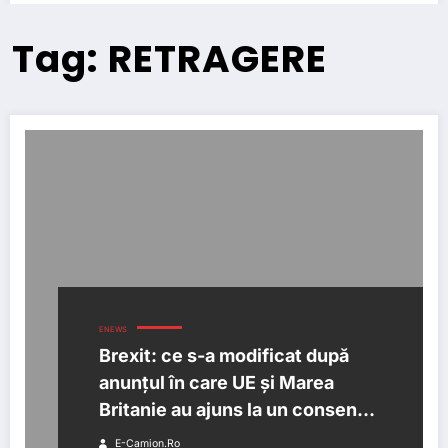
Tag: RETRAGERE
ENEWS
Brexit: ce s-a modificat după
anunțul în care UE și Marea
Britanie au ajuns la un consens
privind Acordul de Retragere
E-Camion.ro