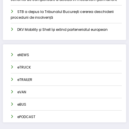
STB a depus la Tribunalul București cererea deschiderii
procedurii de insolvență
DKV Mobility și Shell își extind parteneriatul european
eNEWS
eTRUCK
eTRAILER
eVAN
eBUS
ePODCAST