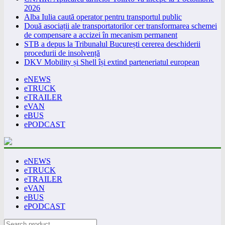
2026
Alba Iulia caută operator pentru transportul public
Două asociații ale transportatorilor cer transformarea schemei
de compensare a accizei în mecanism permanent
STB a depus la Tribunalul București cererea deschiderii
procedurii de insolvență
DKV Mobility și Shell își extind parteneriatul european
eNEWS
eTRUCK
eTRAILER
eVAN
eBUS
ePODCAST
eNEWS
eTRUCK
eTRAILER
eVAN
eBUS
ePODCAST