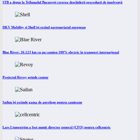
STB a depus la Tribunalul București cererea deschiderii procedurii de insolvență
DKV Mobility și Shell își extind parteneriatul european
Blue River: 26.123 km cu un camion 100% electric în transport internațional
Proiectul Revoy prinde contur
Sailun își extinde gama de anvelope pentru camioane
Lars Ljungström a fost numit director general (CFO) pentru cellcentric