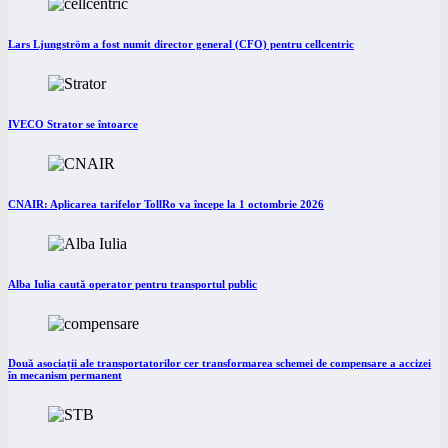
Lars Ljungström a fost numit director general (CFO) pentru cellcentric
IVECO Strator se întoarce
CNAIR: Aplicarea tarifelor TollRo va începe la 1 octombrie 2026
Alba Iulia caută operator pentru transportul public
Două asociații ale transportatorilor cer transformarea schemei de compensare a accizei
în mecanism permanent