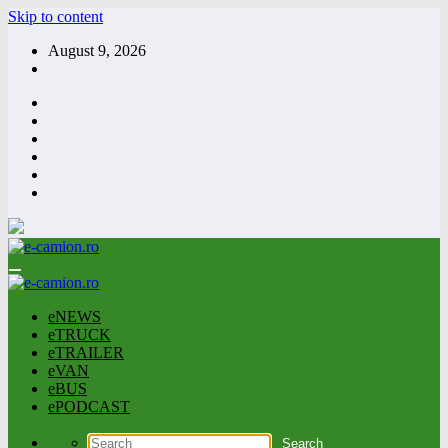
Skip to content
August 9, 2026
eNEWS
eTRUCK
eTRAILER
eVAN
eBUS
ePODCAST