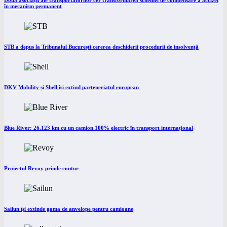
Două asociații ale transportatorilor cer transformarea schemei de compensare a accizei
în mecanism permanent
STB a depus la Tribunalul București cererea deschiderii procedurii de insolvență
DKV Mobility și Shell își extind parteneriatul european
Blue River: 26.123 km cu un camion 100% electric în transport internațional
Proiectul Revoy prinde contur
Sailun își extinde gama de anvelope pentru camioane