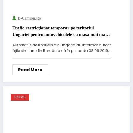
E-Camion.ro
Trafic restricţionat temporar pe teritoriul
Ungariei pentru autovehiculele cu masa mai mare
de 7,5 tone cu ocazia sărbătorii de Rusalii
Autoritățile de frontieră din Ungaria au informat autorit
ățile similare din România că în perioada 08.06.2019,…
Read More
ENEWS