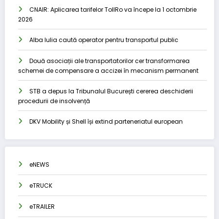
CNAIR: Aplicarea tarifelor TollRo va începe la 1 octombrie
2026
Alba Iulia caută operator pentru transportul public
Două asociații ale transportatorilor cer transformarea
schemei de compensare a accizei în mecanism permanent
STB a depus la Tribunalul București cererea deschiderii
procedurii de insolvență
DKV Mobility și Shell își extind parteneriatul european
eNEWS
eTRUCK
eTRAILER