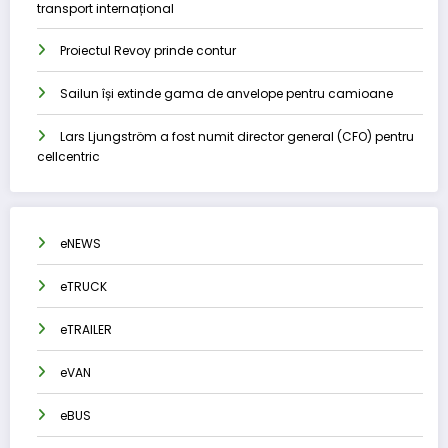
transport internațional
Proiectul Revoy prinde contur
Sailun își extinde gama de anvelope pentru camioane
Lars Ljungström a fost numit director general (CFO) pentru
cellcentric
eNEWS
eTRUCK
eTRAILER
eVAN
eBUS