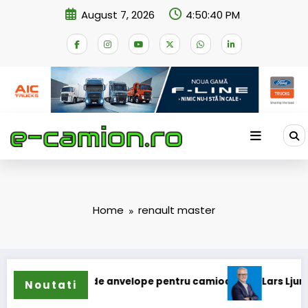
Skip
August 7, 2026
4:50:41 PM
to
content
Home
renault master
tinde gama de anvelope pentru camioane
Lars Ljungström a
Noutati