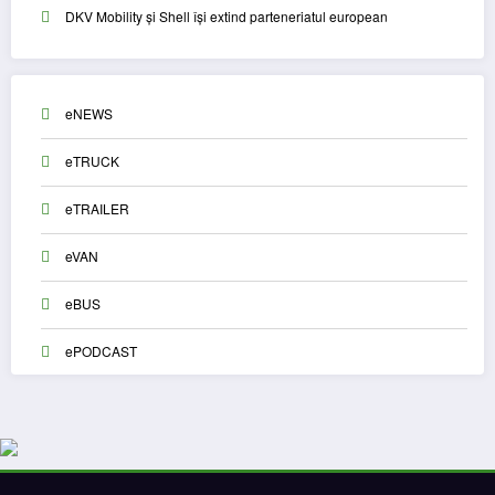
DKV Mobility și Shell își extind parteneriatul european
eNEWS
eTRUCK
eTRAILER
eVAN
eBUS
ePODCAST