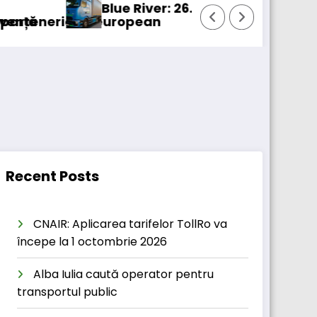
lue River: 26.123 km cu un camion 100% electric 
 european
Pro
Recent Posts
CNAIR: Aplicarea tarifelor TollRo va
începe la 1 octombrie 2026
Alba Iulia caută operator pentru
transportul public