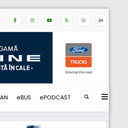
Home
protest grecia
VAN
eBUS
ePODCAST