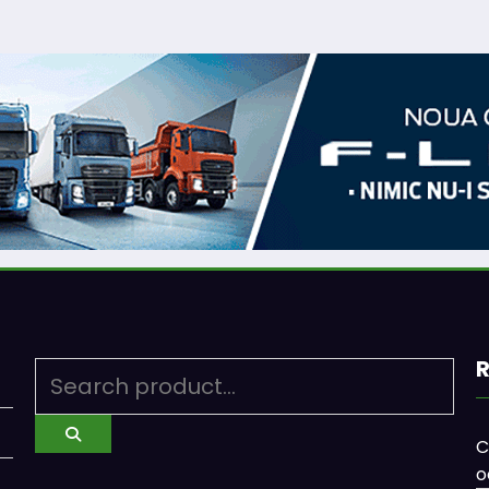
R
C
o