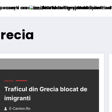
B
izei în mecanism permanent
 deschiderii procedurii de insolvență
DKV Mobility și Shell își extind parteneriatul
grecia
ENEWS
Traficul din Grecia blocat de
imigranti
E-Camion.ro