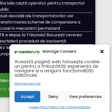
lba Iulia caută operator pentru transportul
ublic
ouă asociații ale transportatorilor cer
ransformarea schemei de compensare a
ccizei în mecanism permanent
TB a depus la Tribunalul București cererea
eschiderii procedurii de insolvență
KV Mobility și Shell își extind parteneriatul
Manage Consent
uropean
Această pagină web folosește cookie-
uri pentru a îmbunătăți experiența de
navigare și a asigura funcționalițăți
adiționale.
fidentialitate
Despre noi
Manage services
ed By
SpiceThemes
Accept
Deny
View preferences
Cookie Policy
Politica de confidentialitate