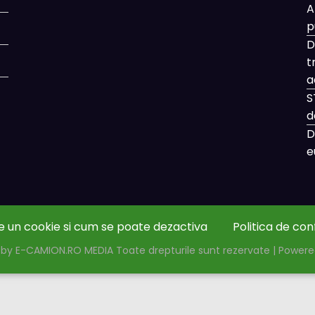
A
p
D
t
a
S
d
D
e
e un cookie si cum se poate dezactiva
Politica de con
by E-CAMION.RO MEDIA Toate drepturile sunt rezervate | Power