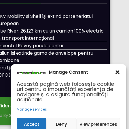
KV Mobility și Shell își extind parteneriatul
uropean
lue River: 26.123 km cu un camion 100% electric
n transport internațional
roiectul Revoy prinde contur
ailun își extinde gama de anvelope pentru
amioane
ars Ljungström a fost numit director general
Manage Consent
CFO) pentru cellcentric
Această pagină web folosește cookie-
uri pentru a îmbunătăți experiența de
navigare și a asigura funcționalițăți
adiționale.
fidentialitate
Despre noi
Manage services
ed By
SpiceThemes
Accept
Deny
View preferences