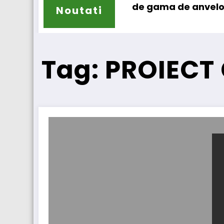
Sailun își extinde gama de anvelope pentru c
La
Noutati
Tag: PROIECT