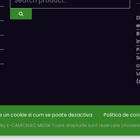
D
e
B
î
P
S
c
L
(
e un cookie si cum se poate dezactiva
Politica de con
by E-CAMION.RO MEDIA Toate drepturile sunt rezervate | Power