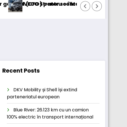
O) pentru cellcentric
 Strator se întoarce
BursaTransport/123
Recent Posts
DKV Mobility și Shell își extind
parteneriatul european
Blue River: 26.123 km cu un camion
100% electric în transport internațional