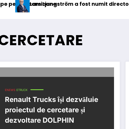
amioane
rs Ljungström a fost numit director general (CF
IVECO
 CERCETARE
ENEWS
ETRUCK
Renault Trucks își dezvăluie
proiectul de cercetare și
dezvoltare DOLPHIN