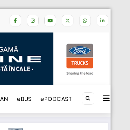
Home
PROIECT CERCETARE
VAN
eBUS
ePODCAST