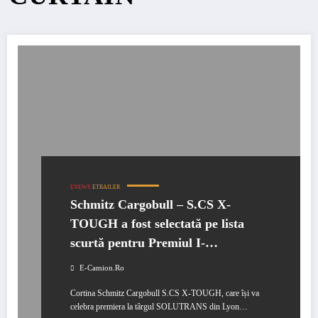
ENEWS
ETRAILER
Schmitz Cargobull – S.CS X-
TOUGH a fost selectată pe lista
scurtă pentru Premiul I-
NNOVATION
E-Camion.ro
Cortina Schmitz Cargobull S.CS X-TOUGH, care își va
celebra premiera la târgul SOLUTRANS din Lyon…