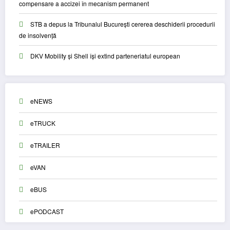
compensare a accizei în mecanism permanent
STB a depus la Tribunalul București cererea deschiderii procedurii
de insolvență
DKV Mobility și Shell își extind parteneriatul european
eNEWS
eTRUCK
eTRAILER
eVAN
eBUS
ePODCAST