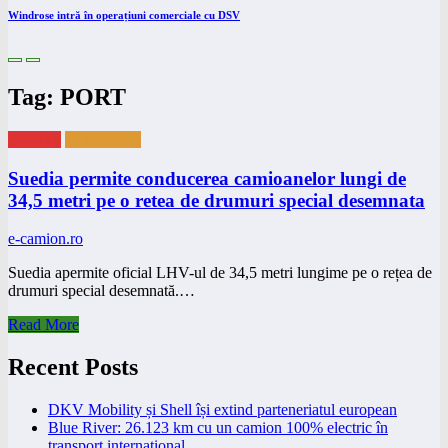
Windrose intră în operațiuni comerciale cu DSV
Tag: PORT
eNEWS
eTRAILER
Suedia permite conducerea camioanelor lungi de
34,5 metri pe o retea de drumuri special desemnata
e-camion.ro
Suedia apermite oficial LHV-ul de 34,5 metri lungime pe o rețea de
drumuri special desemnată.…
Read More
Recent Posts
DKV Mobility și Shell își extind parteneriatul european
Blue River: 26.123 km cu un camion 100% electric în
transport internațional