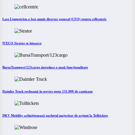
Lars Ljungström a fost numit director general (CFO) pentru cellcentric
IVECO Strator se întoarce
BursaTransport/123cargo introduce o nouă funcționalitate
Daimler Truck recheamă în service peste 131.000 de camioane
DKV Mobility achiziționează pachetul majoritar de acțiuni la Tolltickets