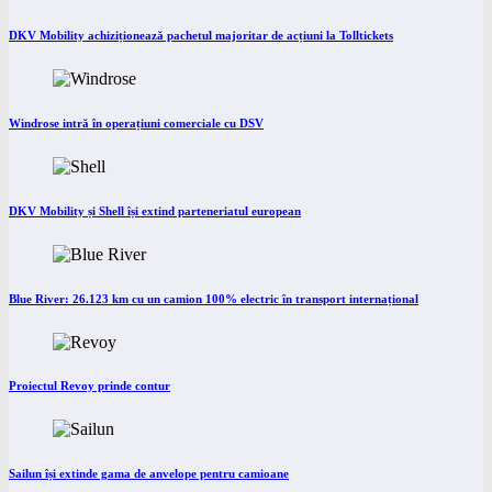
DKV Mobility achiziționează pachetul majoritar de acțiuni la Tolltickets
Windrose intră în operațiuni comerciale cu DSV
DKV Mobility și Shell își extind parteneriatul european
Blue River: 26.123 km cu un camion 100% electric în transport internațional
Proiectul Revoy prinde contur
Sailun își extinde gama de anvelope pentru camioane