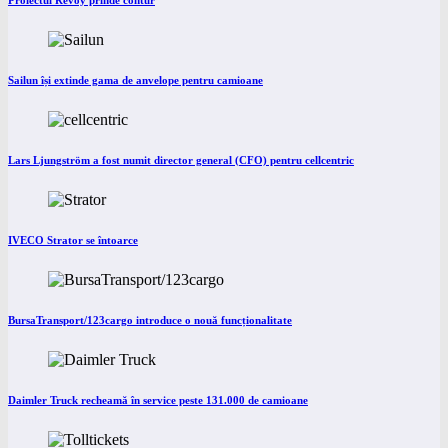
Proiectul Revoy prinde contur
Sailun își extinde gama de anvelope pentru camioane
Lars Ljungström a fost numit director general (CFO) pentru cellcentric
IVECO Strator se întoarce
BursaTransport/123cargo introduce o nouă funcționalitate
Daimler Truck recheamă în service peste 131.000 de camioane