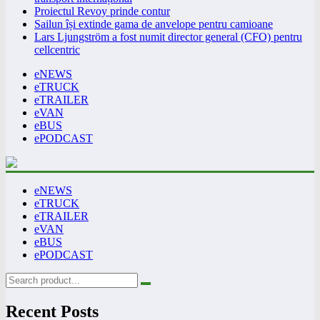
Proiectul Revoy prinde contur
Sailun își extinde gama de anvelope pentru camioane
Lars Ljungström a fost numit director general (CFO) pentru
cellcentric
eNEWS
eTRUCK
eTRAILER
eVAN
eBUS
ePODCAST
eNEWS
eTRUCK
eTRAILER
eVAN
eBUS
ePODCAST
Recent Posts