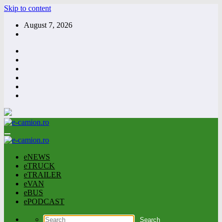
Skip to content
August 7, 2026
eNEWS
eTRUCK
eTRAILER
eVAN
eBUS
ePODCAST