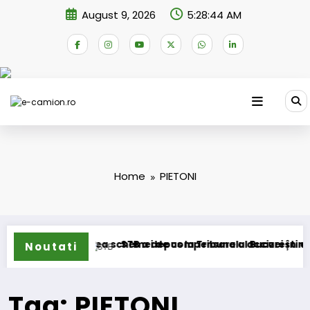
Skip
August 9, 2026
5:28:44 AM
to
content
Home
PIETONI
cer transformarea schemei de compensare a accizei în meca
STB a depus la Tribunalul București cererea
Noutati
Tag: PIETONI