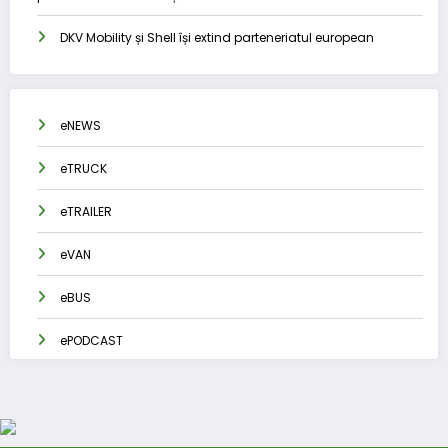
DKV Mobility și Shell își extind parteneriatul european
eNEWS
eTRUCK
eTRAILER
eVAN
eBUS
ePODCAST