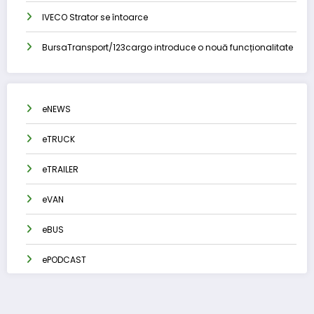
IVECO Strator se întoarce
BursaTransport/123cargo introduce o nouă funcționalitate
eNEWS
eTRUCK
eTRAILER
eVAN
eBUS
ePODCAST