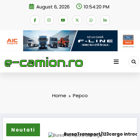
Skip
August 6, 2026
10:54:20 PM
to
content
Home
Pepco
Noutati
se întoarce
BursaTransport/123cargo introduce o n