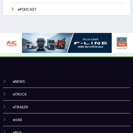
ePODCAST
eNEWS
eTRUCK
eTRAILER
eVAN
eBUS