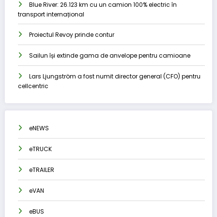
Blue River: 26.123 km cu un camion 100% electric în
transport internațional
Proiectul Revoy prinde contur
Sailun își extinde gama de anvelope pentru camioane
Lars Ljungström a fost numit director general (CFO) pentru
cellcentric
eNEWS
eTRUCK
eTRAILER
eVAN
eBUS