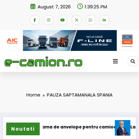
Skip
August 7, 2026
1:39:25 PM
to
content
Home
PAUZA SAPTAMANALA SPANIA
 își extinde gama de anvelope pentru camioane
Lars Ljung
Noutati