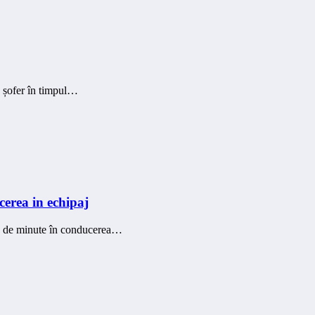
ea șofer în timpul…
erea in echipaj
 45 de minute în conducerea…