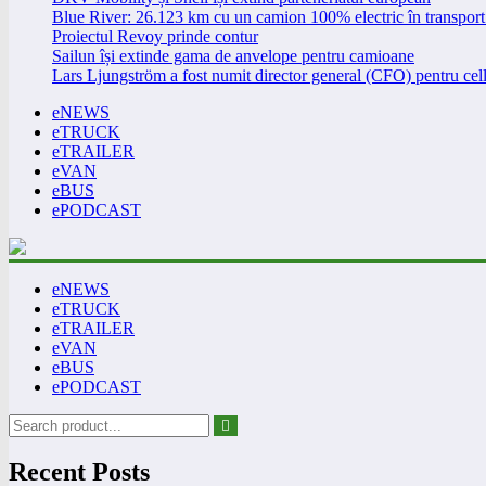
Blue River: 26.123 km cu un camion 100% electric în transport 
Proiectul Revoy prinde contur
Sailun își extinde gama de anvelope pentru camioane
Lars Ljungström a fost numit director general (CFO) pentru cell
eNEWS
eTRUCK
eTRAILER
eVAN
eBUS
ePODCAST
eNEWS
eTRUCK
eTRAILER
eVAN
eBUS
ePODCAST
Recent Posts