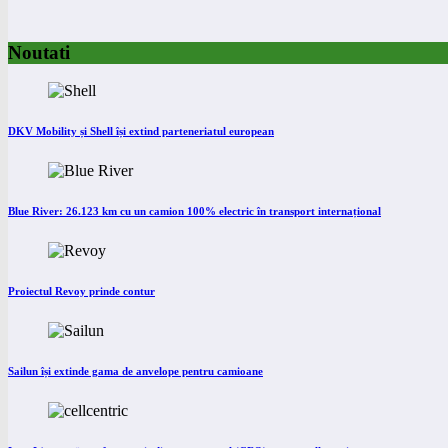
Noutati
DKV Mobility și Shell își extind parteneriatul european
Blue River: 26.123 km cu un camion 100% electric în transport internațional
Proiectul Revoy prinde contur
Sailun își extinde gama de anvelope pentru camioane