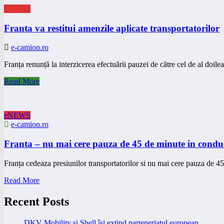
eNEWS
Franta va restitui amenzile aplicate transportatorilor
e-camion.ro
Franța renunță la interzicerea efectuării pauzei de către cel de al doil
Read More
eNEWS
e-camion.ro
Franta – nu mai cere pauza de 45 de minute in conduc
Franța cedeaza presiunilor transportatorilor si nu mai cere pauza de
Read More
Recent Posts
DKV Mobility și Shell își extind parteneriatul european