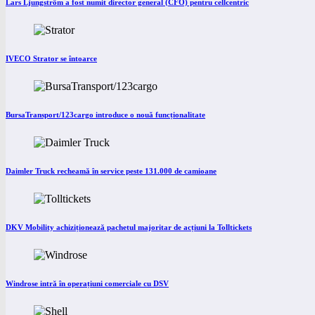
Lars Ljungström a fost numit director general (CFO) pentru cellcentric
IVECO Strator se întoarce
BursaTransport/123cargo introduce o nouă funcționalitate
Daimler Truck recheamă în service peste 131.000 de camioane
DKV Mobility achiziționează pachetul majoritar de acțiuni la Tolltickets
Windrose intră în operațiuni comerciale cu DSV