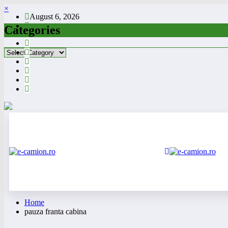
Skip
×
August 6, 2026
to
content
Categories
Categories
Home
pauza franta cabina