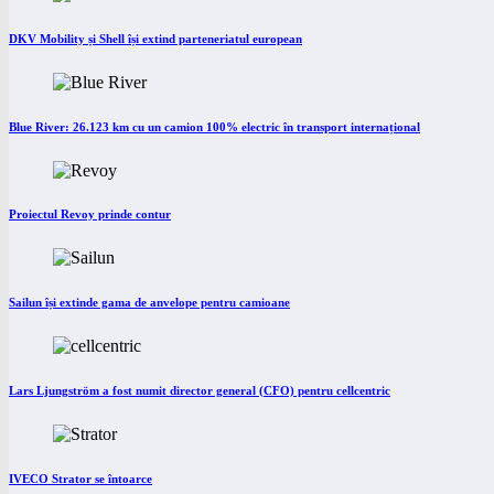
DKV Mobility și Shell își extind parteneriatul european
Blue River: 26.123 km cu un camion 100% electric în transport internațional
Proiectul Revoy prinde contur
Sailun își extinde gama de anvelope pentru camioane
Lars Ljungström a fost numit director general (CFO) pentru cellcentric
IVECO Strator se întoarce