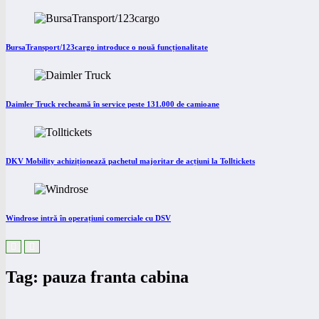
BursaTransport/123cargo introduce o nouă funcționalitate
Daimler Truck recheamă în service peste 131.000 de camioane
DKV Mobility achiziționează pachetul majoritar de acțiuni la Tolltickets
Windrose intră în operațiuni comerciale cu DSV
Tag: pauza franta cabina