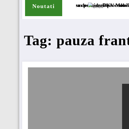
e a accizei în mecanism permanent
lul București cererea deschiderii procedurii de insolvenț
DKV Mobility și Shell își
Noutati
Tag: pauza fran