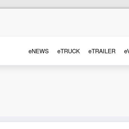
eNEWS
eTRUCK
eTRAILER
e