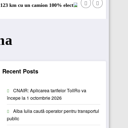
camion 100% electric în transport internațional
Proiectul Revoy prinde contur
na
Recent Posts
CNAIR: Aplicarea tarifelor TollRo va
începe la 1 octombrie 2026
Alba Iulia caută operator pentru transportul
public