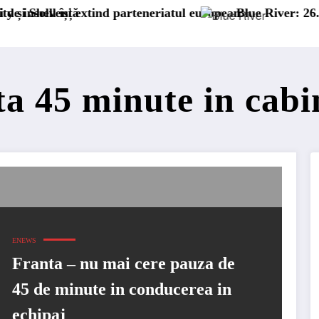
ă
 extind parteneriatul european
Blue River: 26.123 km cu un 
ta 45 minute in cabi
ENEWS
Franta – nu mai cere pauza de
45 de minute in conducerea in
echipaj