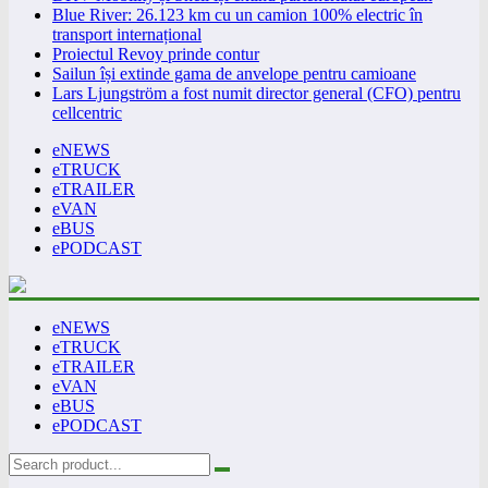
Blue River: 26.123 km cu un camion 100% electric în
transport internațional
Proiectul Revoy prinde contur
Sailun își extinde gama de anvelope pentru camioane
Lars Ljungström a fost numit director general (CFO) pentru
cellcentric
eNEWS
eTRUCK
eTRAILER
eVAN
eBUS
ePODCAST
eNEWS
eTRUCK
eTRAILER
eVAN
eBUS
ePODCAST