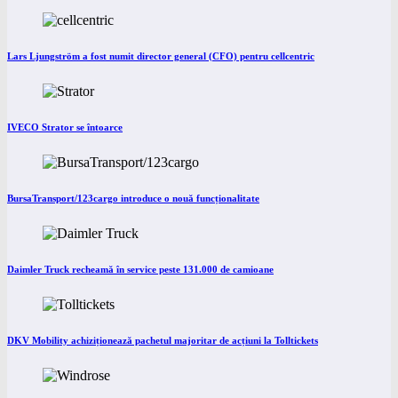
Lars Ljungström a fost numit director general (CFO) pentru cellcentric
IVECO Strator se întoarce
BursaTransport/123cargo introduce o nouă funcționalitate
Daimler Truck recheamă în service peste 131.000 de camioane
DKV Mobility achiziționează pachetul majoritar de acțiuni la Tolltickets