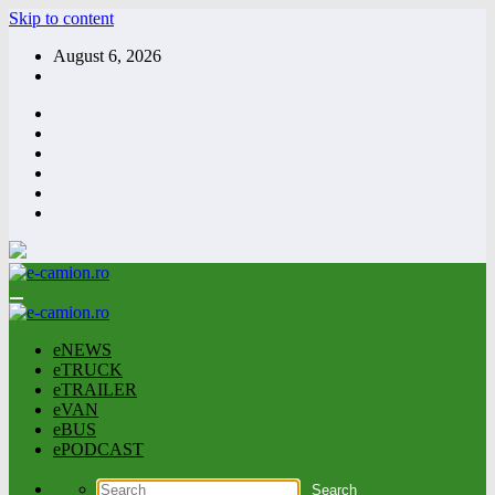
Skip to content
August 6, 2026
eNEWS
eTRUCK
eTRAILER
eVAN
eBUS
ePODCAST