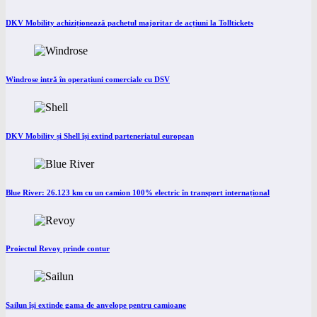
DKV Mobility achiziționează pachetul majoritar de acțiuni la Tolltickets
Windrose intră în operațiuni comerciale cu DSV
DKV Mobility și Shell își extind parteneriatul european
Blue River: 26.123 km cu un camion 100% electric în transport internațional
Proiectul Revoy prinde contur
Sailun își extinde gama de anvelope pentru camioane