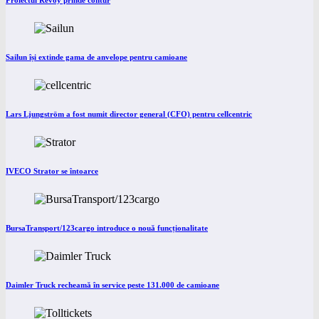
Proiectul Revoy prinde contur
Sailun își extinde gama de anvelope pentru camioane
Lars Ljungström a fost numit director general (CFO) pentru cellcentric
IVECO Strator se întoarce
BursaTransport/123cargo introduce o nouă funcționalitate
Daimler Truck recheamă în service peste 131.000 de camioane