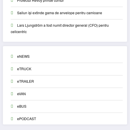
Proiectul Revoy prinde contur
Sailun își extinde gama de anvelope pentru camioane
Lars Ljungström a fost numit director general (CFO) pentru
cellcentric
eNEWS
eTRUCK
eTRAILER
eVAN
eBUS
ePODCAST