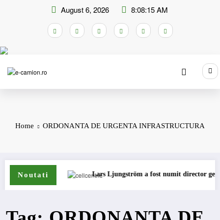
Skip
August 6, 2026
8:08:15 AM
to
content
Home
ORDONANTA DE URGENTA INFRASTRUCTURA
tru camioane
Lars Ljungström a fost numit director general (C
Noutati
Tag: ORDONANTA DE