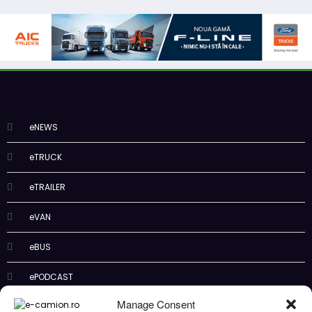
eNEWS
eTRUCK
eTRAILER
eVAN
eBUS
ePODCAST
Manage Consent