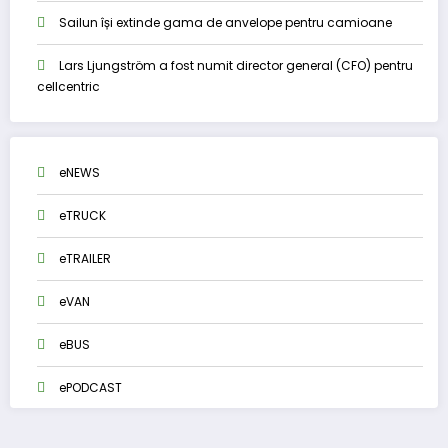
Sailun își extinde gama de anvelope pentru camioane
Lars Ljungström a fost numit director general (CFO) pentru
cellcentric
eNEWS
eTRUCK
eTRAILER
eVAN
eBUS
ePODCAST