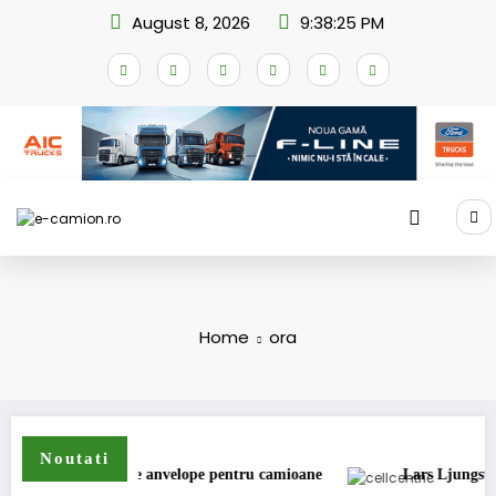
Skip
August 8, 2026
9:38:25 PM
to
content
Home
ora
Noutati
extinde gama de anvelope pentru camioane
Lars Ljungström a fo