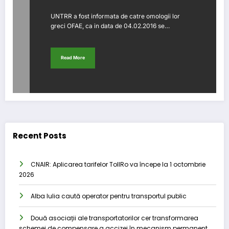
UNTRR a fost informata de catre omologii lor
greci OFAE, ca in data de 04.02.2016 se…
Read More
Recent Posts
CNAIR: Aplicarea tarifelor TollRo va începe la 1 octombrie
2026
Alba Iulia caută operator pentru transportul public
Două asociații ale transportatorilor cer transformarea
schemei de compensare a accizei în mecanism permanent