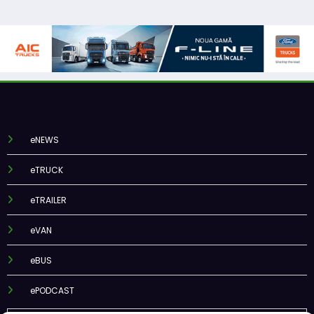
eNEWS
eTRUCK
eTRAILER
eVAN
eBUS
ePODCAST