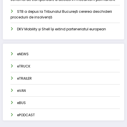
STB a depus la Tribunalul București cererea deschiderii
procedurii de insolvență
DKV Mobility și Shell își extind parteneriatul european
eNEWS
eTRUCK
eTRAILER
eVAN
eBUS
ePODCAST