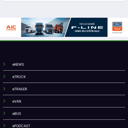
eNEWS
eTRUCK
eTRAILER
eVAN
eBUS
ePODCAST