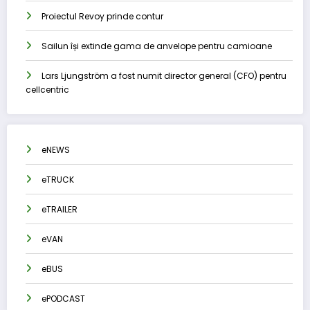
Proiectul Revoy prinde contur
Sailun își extinde gama de anvelope pentru camioane
Lars Ljungström a fost numit director general (CFO) pentru
cellcentric
eNEWS
eTRUCK
eTRAILER
eVAN
eBUS
ePODCAST