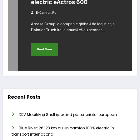
electric eActros 600
E-Camion.ro
Arcese Group, o companie globală de logistică, și
Daimler Truck Italia anunță că au semnat…
Read More
Recent Posts
DKV Mobility și Shell își extind parteneriatul european
Blue River: 26.123 km cu un camion 100% electric în
transport internațional