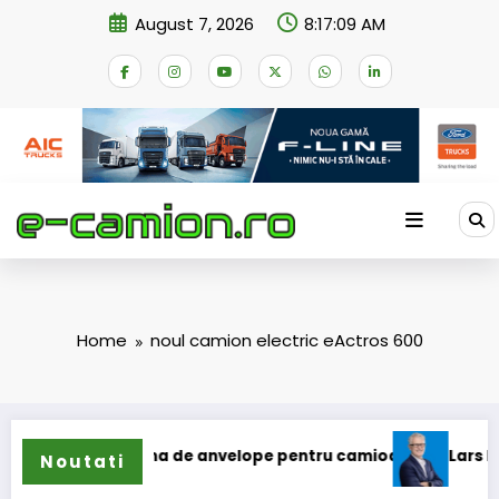
Skip
August 7, 2026
8:17:09 AM
to
content
Home
noul camion electric eActros 600
și extinde gama de anvelope pentru camioane
Lars Ljungst
Noutati