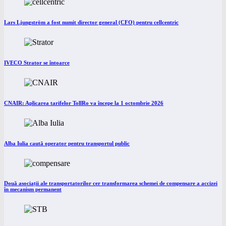
Lars Ljungström a fost numit director general (CFO) pentru cellcentric
IVECO Strator se întoarce
CNAIR: Aplicarea tarifelor TollRo va începe la 1 octombrie 2026
Alba Iulia caută operator pentru transportul public
Două asociații ale transportatorilor cer transformarea schemei de compensare a accizei
în mecanism permanent