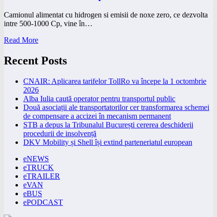
Camionul alimentat cu hidrogen si emisii de noxe zero, ce dezvolta
intre 500-1000 Cp, vine în…
Read More
Recent Posts
CNAIR: Aplicarea tarifelor TollRo va începe la 1 octombrie
2026
Alba Iulia caută operator pentru transportul public
Două asociații ale transportatorilor cer transformarea schemei
de compensare a accizei în mecanism permanent
STB a depus la Tribunalul București cererea deschiderii
procedurii de insolvență
DKV Mobility și Shell își extind parteneriatul european
eNEWS
eTRUCK
eTRAILER
eVAN
eBUS
ePODCAST