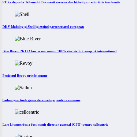
STB a depus la Tribunalul București cererea deschiderii procedurii de insolvență
DKV Mobility și Shell își extind parteneriatul european
Blue River: 26.123 km cu un camion 100% electric în transport internațional
Proiectul Revoy prinde contur
Sailun își extinde gama de anvelope pentru camioane
Lars Ljungström a fost numit director general (CFO) pentru cellcentric