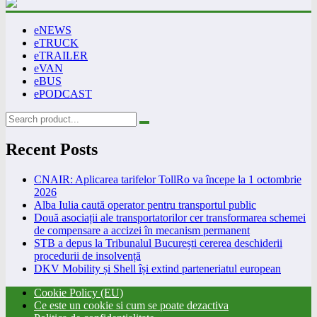
eNEWS
eTRUCK
eTRAILER
eVAN
eBUS
ePODCAST
Recent Posts
CNAIR: Aplicarea tarifelor TollRo va începe la 1 octombrie
2026
Alba Iulia caută operator pentru transportul public
Două asociații ale transportatorilor cer transformarea schemei
de compensare a accizei în mecanism permanent
STB a depus la Tribunalul București cererea deschiderii
procedurii de insolvență
DKV Mobility și Shell își extind parteneriatul european
Cookie Policy (EU)
Ce este un cookie si cum se poate dezactiva