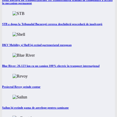
Două asociații ale transportatorilor cer transformarea schemei de compensare a accizei
în mecanism permanent
STB a depus la Tribunalul București cererea deschiderii procedurii de insolvență
DKV Mobility și Shell își extind parteneriatul european
Blue River: 26.123 km cu un camion 100% electric în transport internațional
Proiectul Revoy prinde contur
Sailun își extinde gama de anvelope pentru camioane