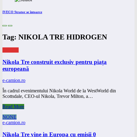
IVECO Strator se întoarce
Tag: NIKOLA TRE HIDROGEN
eNEWS
Nikola Tre construit exclusiv pentru piața
europeană
e-camion.ro
În cadrul evenimentului Nikola World de la WestWorld din
Scottsdale, CEO-ul Nikola, Trevor Milton, a…
Read More
NONE
e-camion.ro
Nikola Tre vine in Europa cu emisii 0