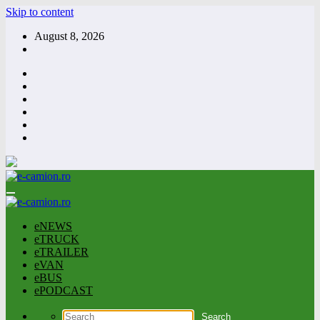
Skip to content
August 8, 2026
eNEWS
eTRUCK
eTRAILER
eVAN
eBUS
ePODCAST