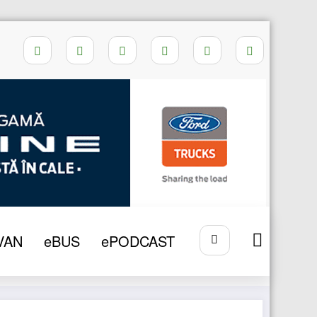
Home
MPV
VAN
eBUS
ePODCAST