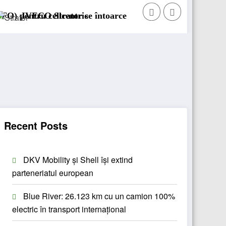
centric
ator se întoarce
BursaTransport/123cargo introd
Recent Posts
DKV Mobility și Shell își extind
parteneriatul european
Blue River: 26.123 km cu un camion 100%
electric în transport internațional