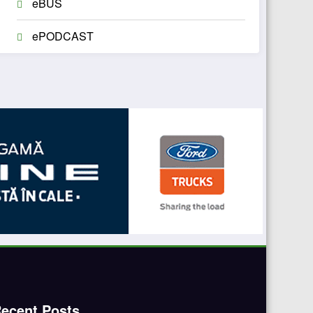
eBUS
ePODCAST
ecent Posts