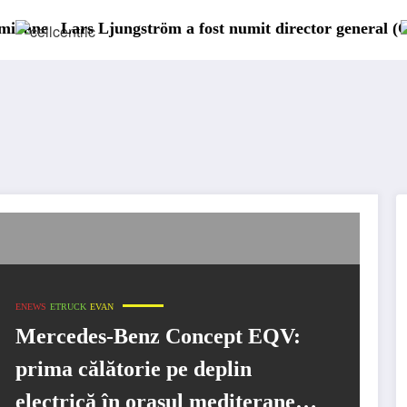
ungström a fost numit director general (CFO) pentru cell
IVECO Str
ENEWS
ETRUCK
EVAN
Mercedes-Benz Concept EQV:
prima călătorie pe deplin
electrică în orașul mediteranean