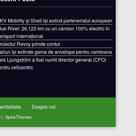
KV Mobility și Shell își extind parteneriatul european
lue River: 26.123 km cu un camion 100% electric în
ransport internațional
roiectul Revoy prinde contur
ailun își extinde gama de anvelope pentru camioane
ars Ljungström a fost numit director general (CFO)
entru cellcentric
entialitate
Despre noi
 By
SpiceThemes