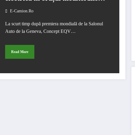
Barcelona
E-Camion.ro
La scurt timp după premiera mondială de la Salonul
Auto de la Geneva, Concept EQV…
Read More