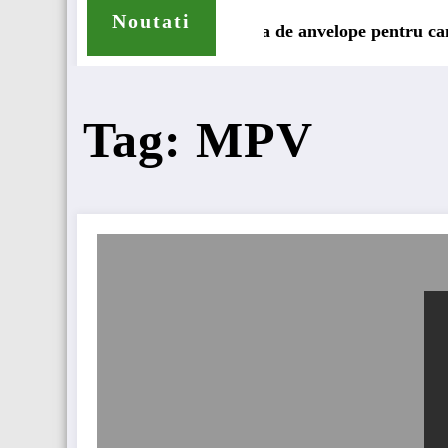
Noutati
un își extinde gama de anvelope pentru camioane
Lars Lj
Tag: MPV