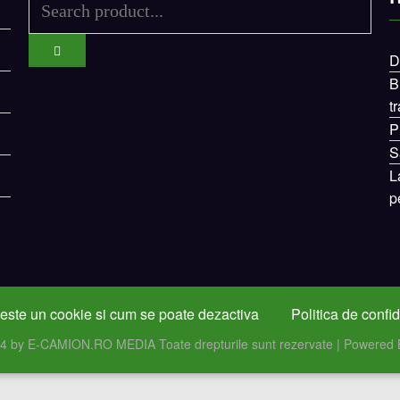
D
B
t
P
S
L
p
este un cookie si cum se poate dezactiva
Politica de confid
24 by E-CAMION.RO MEDIA Toate drepturile sunt rezervate | Powered