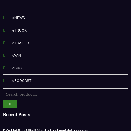
eNEWS
eTRUCK
eTRAILER
eVAN
eBUS
ePODCAST
Recent Posts
DKV Mobility și Shell își extind parteneriatul european