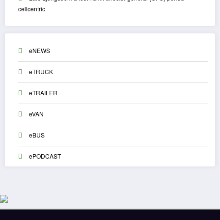
cellcentric
eNEWS
eTRUCK
eTRAILER
eVAN
eBUS
ePODCAST