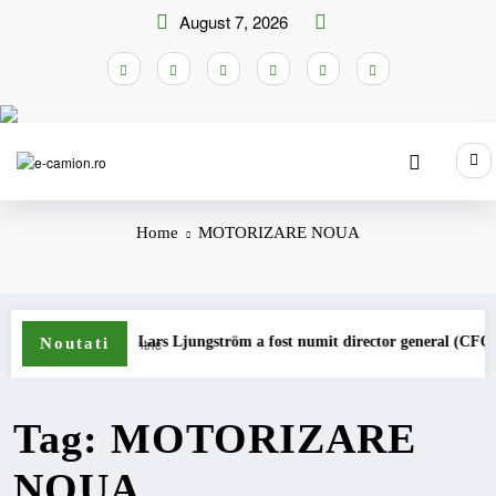
Skip
August 7, 2026
to
content
Home
MOTORIZARE NOUA
ane
Lars Ljungström a fost numit director general (CFO) pentru
Noutati
Tag: MOTORIZARE
NOUA