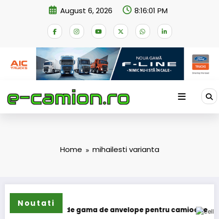
Skip
August 6, 2026
8:16:01 PM
to
content
Home
mihailesti varianta
Noutati
ilun își extinde gama de anvelope pentru camioane
Lars L