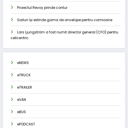
Proiectul Revoy prinde contur
Sailun își extinde gama de anvelope pentru camioane
Lars Ljungström a fost numit director general (CFO) pentru
cellcentric
eNEWS
eTRUCK
eTRAILER
eVAN
eBUS
ePODCAST