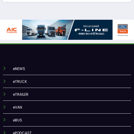
eNEWS
eTRUCK
eTRAILER
eVAN
eBUS
ePODCAST