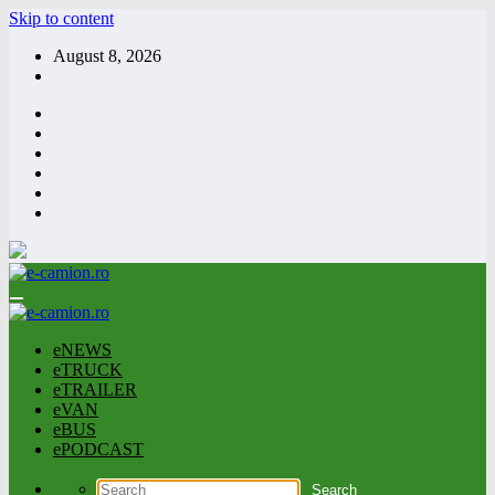
Skip to content
August 8, 2026
eNEWS
eTRUCK
eTRAILER
eVAN
eBUS
ePODCAST