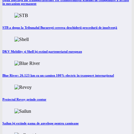
Două asociații ale transportatorilor cer transformarea schemei de compensare a accizei
în mecanism permanent
STB a depus la Tribunalul București cererea deschiderii procedurii de insolvență
DKV Mobility și Shell își extind parteneriatul european
Blue River: 26.123 km cu un camion 100% electric în transport internațional
Proiectul Revoy prinde contur
Sailun își extinde gama de anvelope pentru camioane