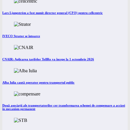
Lars Ljungström a fost numit director general (CFO) pentru cellcentric
IVECO Strator se întoarce
CNAIR: Aplicarea tarifelor TollRo va începe la 1 octombrie 2026
Alba Iulia caută operator pentru transportul public
Două asociații ale transportatorilor cer transformarea schemei de compensare a accizei
în mecanism permanent