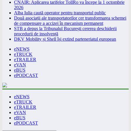
CNAIR: Aplicarea tarifelor TollRo va începe la 1 octombrie
2026
Alba Iulia caută operator pentru transportul public
Două asociații ale transportatorilor cer transformarea schemei
de compensare a accizei în mecanism permanent
STB a depus la Tribunalul București cererea deschiderii
procedurii de insolvență
DKV Mobility și Shell își extind parteneriatul european
eNEWS
eTRUCK
eTRAILER
eVAN
eBUS
ePODCAST
eNEWS
eTRUCK
eTRAILER
eVAN
eBUS
ePODCAST