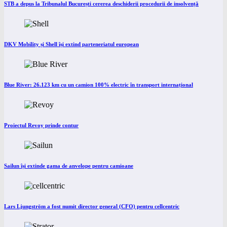
STB a depus la Tribunalul București cererea deschiderii procedurii de insolvență
DKV Mobility și Shell își extind parteneriatul european
Blue River: 26.123 km cu un camion 100% electric în transport internațional
Proiectul Revoy prinde contur
Sailun își extinde gama de anvelope pentru camioane
Lars Ljungström a fost numit director general (CFO) pentru cellcentric