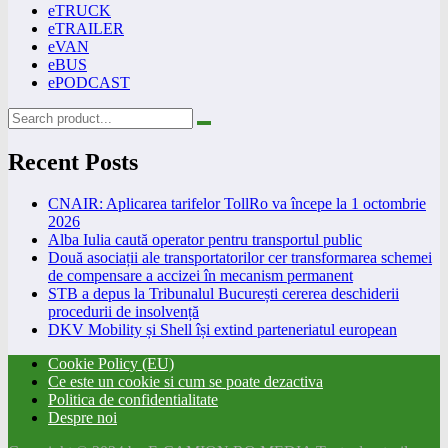
eTRUCK
eTRAILER
eVAN
eBUS
ePODCAST
Recent Posts
CNAIR: Aplicarea tarifelor TollRo va începe la 1 octombrie
2026
Alba Iulia caută operator pentru transportul public
Două asociații ale transportatorilor cer transformarea schemei
de compensare a accizei în mecanism permanent
STB a depus la Tribunalul București cererea deschiderii
procedurii de insolvență
DKV Mobility și Shell își extind parteneriatul european
Cookie Policy (EU)
Ce este un cookie si cum se poate dezactiva
Politica de confidentialitate
Despre noi