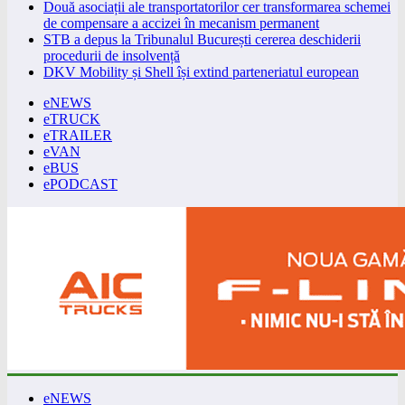
Două asociații ale transportatorilor cer transformarea schemei
de compensare a accizei în mecanism permanent
STB a depus la Tribunalul București cererea deschiderii
procedurii de insolvență
DKV Mobility și Shell își extind parteneriatul european
eNEWS
eTRUCK
eTRAILER
eVAN
eBUS
ePODCAST
eNEWS