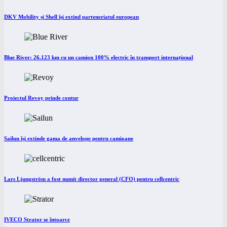
DKV Mobility și Shell își extind parteneriatul european
Blue River: 26.123 km cu un camion 100% electric în transport internațional
Proiectul Revoy prinde contur
Sailun își extinde gama de anvelope pentru camioane
Lars Ljungström a fost numit director general (CFO) pentru cellcentric
IVECO Strator se întoarce