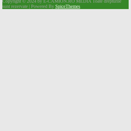
Copyright © 2024 by E-CAMION.RO MEDIA Toate drepturile
sunt rezervate | Powered By
SpiceThemes