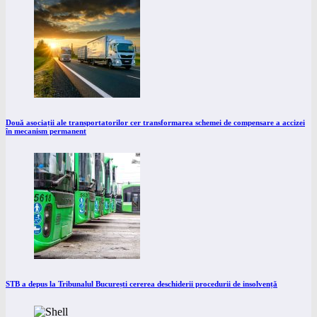
Două asociații ale transportatorilor cer transformarea schemei de compensare a accizei
în mecanism permanent
STB a depus la Tribunalul București cererea deschiderii procedurii de insolvență