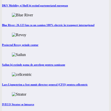
DKV Mobility și Shell își extind parteneriatul european
Blue River: 26.123 km cu un camion 100% electric în transport internațional
Proiectul Revoy prinde contur
Sailun își extinde gama de anvelope pentru camioane
Lars Ljungström a fost numit director general (CFO) pentru cellcentric
IVECO Strator se întoarce