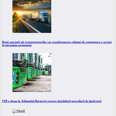
Două asociații ale transportatorilor cer transformarea schemei de compensare a accizei
în mecanism permanent
STB a depus la Tribunalul București cererea deschiderii procedurii de insolvență