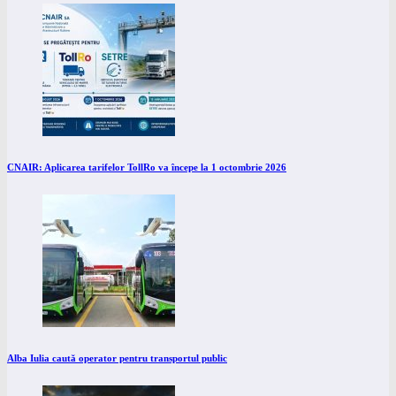
CNAIR: Aplicarea tarifelor TollRo va începe la 1 octombrie 2026
Alba Iulia caută operator pentru transportul public