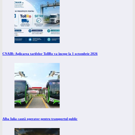
CNAIR: Aplicarea tarifelor TollRo va începe la 1 octombrie 2026
Alba Iulia caută operator pentru transportul public