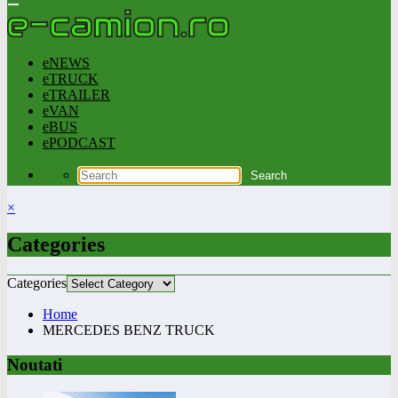
eNEWS
eTRUCK
eTRAILER
eVAN
eBUS
ePODCAST
×
Categories
Categories
Home
MERCEDES BENZ TRUCK
Noutati