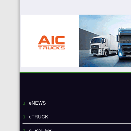
eNEWS
eTRUCK
eTRAILER