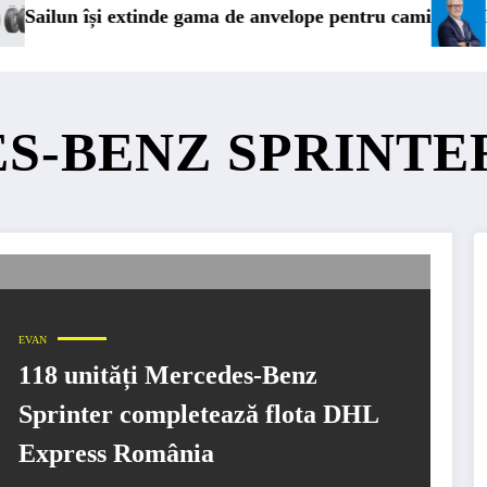
xtinde gama de anvelope pentru camioane
Lars Ljungström
ES-BENZ SPRINTE
EVAN
118 unități Mercedes-Benz
Sprinter completează flota DHL
Express România