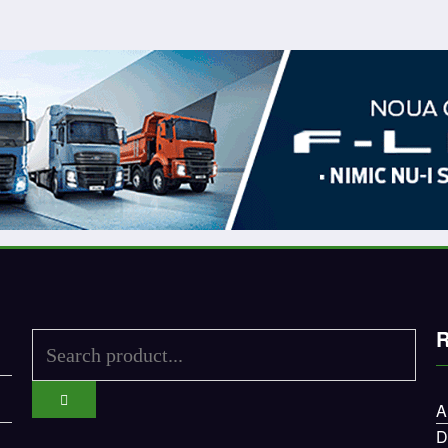
R
A
D