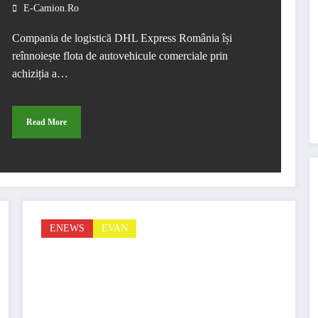
E-Camion.ro
Compania de logistică DHL Express România își
reînnoiește flota de autovehicule comerciale prin
achiziția a…
Read More
ENEWS
EVAN