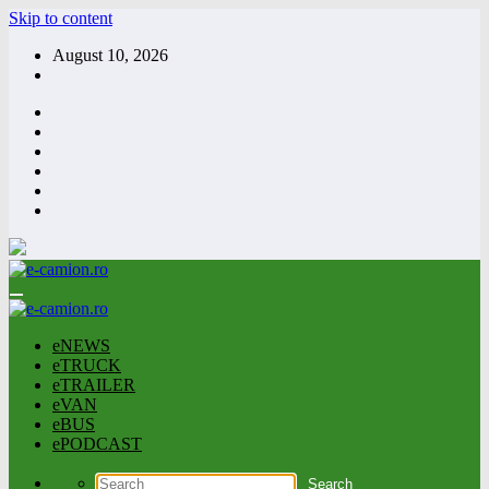
Skip to content
August 10, 2026
eNEWS
eTRUCK
eTRAILER
eVAN
eBUS
ePODCAST