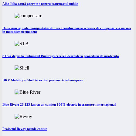
Alba Iulia caută operator pentru transportul public
Două asociații ale transportatorilor cer transformarea schemei de compensare a accizei
în mecanism permanent
STB a depus la Tribunalul București cererea deschiderii procedurii de insolvență
DKV Mobility și Shell își extind parteneriatul european
Blue River: 26.123 km cu un camion 100% electric în transport internațional
Proiectul Revoy prinde contur