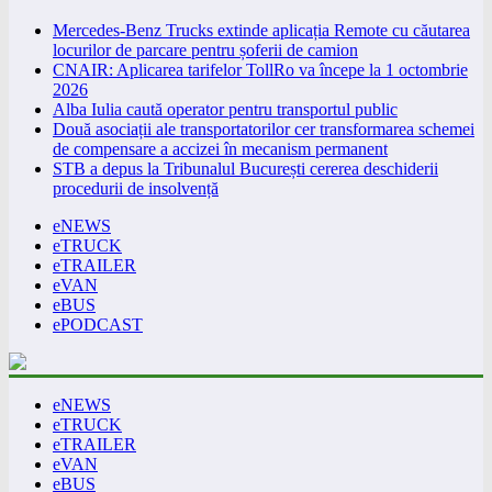
Mercedes-Benz Trucks extinde aplicația Remote cu căutarea
locurilor de parcare pentru șoferii de camion
CNAIR: Aplicarea tarifelor TollRo va începe la 1 octombrie
2026
Alba Iulia caută operator pentru transportul public
Două asociații ale transportatorilor cer transformarea schemei
de compensare a accizei în mecanism permanent
STB a depus la Tribunalul București cererea deschiderii
procedurii de insolvență
eNEWS
eTRUCK
eTRAILER
eVAN
eBUS
ePODCAST
eNEWS
eTRUCK
eTRAILER
eVAN
eBUS