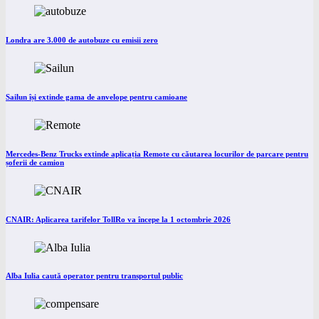
Londra are 3.000 de autobuze cu emisii zero
Sailun își extinde gama de anvelope pentru camioane
Mercedes-Benz Trucks extinde aplicația Remote cu căutarea locurilor de parcare pentru
șoferii de camion
CNAIR: Aplicarea tarifelor TollRo va începe la 1 octombrie 2026
Alba Iulia caută operator pentru transportul public