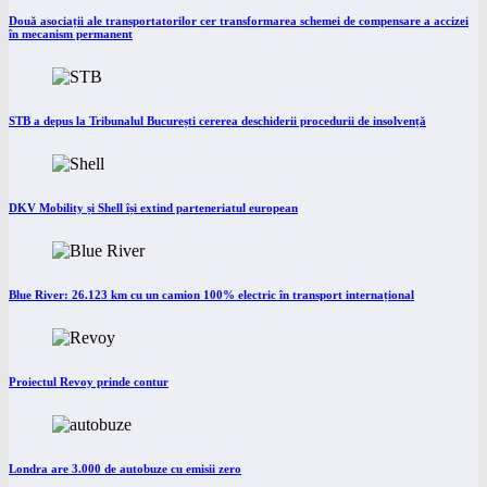
Două asociații ale transportatorilor cer transformarea schemei de compensare a accizei
în mecanism permanent
STB a depus la Tribunalul București cererea deschiderii procedurii de insolvență
DKV Mobility și Shell își extind parteneriatul european
Blue River: 26.123 km cu un camion 100% electric în transport internațional
Proiectul Revoy prinde contur
Londra are 3.000 de autobuze cu emisii zero