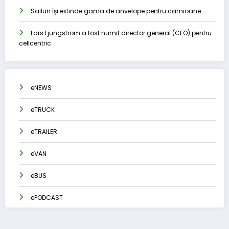
Sailun își extinde gama de anvelope pentru camioane
Lars Ljungström a fost numit director general (CFO) pentru
cellcentric
eNEWS
eTRUCK
eTRAILER
eVAN
eBUS
ePODCAST