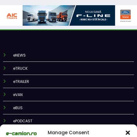
eNEWS
eTRUCK
eTRAILER
eVAN
eBUS
ePODCAST
Manage Consent