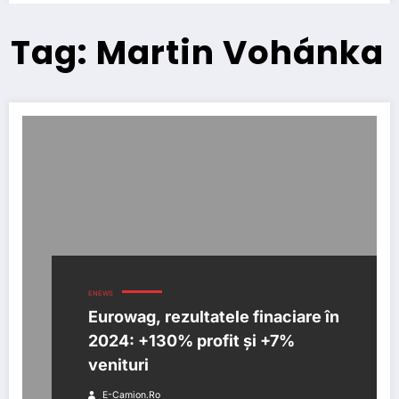
Tag: Martin Vohánka
ENEWS
Eurowag, rezultatele finaciare în
2024: +130% profit și +7%
venituri
E-Camion.ro