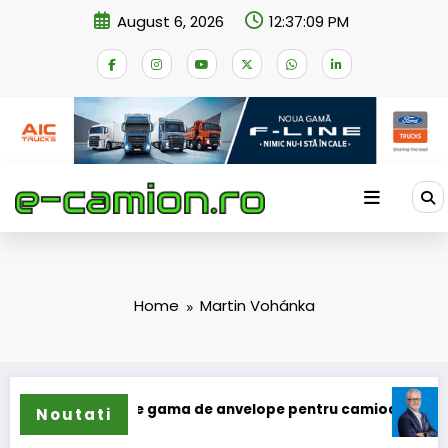
Skip
August 6, 2026
12:37:09 PM
to
content
Home
Martin Vohánka
lun își extinde gama de anvelope pentru camioane
Lars Lj
Noutati