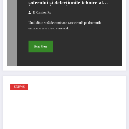
șoferului și defecțiunile tehnice ale
vehiculelor sunt adesea principalele
E-Camion.ro
cauze ale accidentelor grave
Unul din o sută de camioane care circulă pe drumurile
europene este într-o stare atât…
Read More
ENEWS