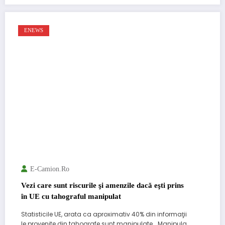
ENEWS
E-Camion.ro
Vezi care sunt riscurile şi amenzile dacă eşti prins
în UE cu tahograful manipulat
Statisticile UE, arata ca aproximativ 40% din informaţii
le provenite din tahografe sunt manipulate. „Manipula