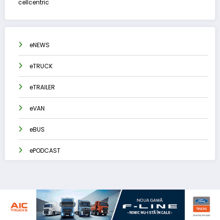
cellcentric
eNEWS
eTRUCK
eTRAILER
eVAN
eBUS
ePODCAST