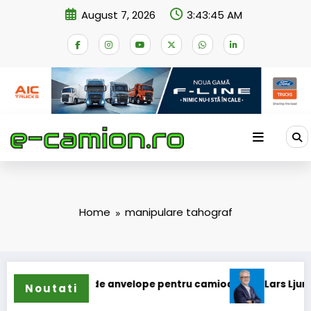
Skip
August 7, 2026
3:43:46 AM
to
content
Home
manipulare tahograf
nde gama de anvelope pentru camioane
Lars Ljungström a f
Noutati