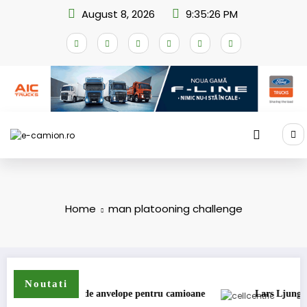
Skip
August 8, 2026
9:35:26 PM
to
content
Home
man platooning challenge
Noutati
 extinde gama de anvelope pentru camioane
Lars Ljungström a f