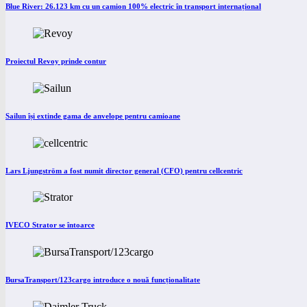
Blue River: 26.123 km cu un camion 100% electric în transport internațional
Proiectul Revoy prinde contur
Sailun își extinde gama de anvelope pentru camioane
Lars Ljungström a fost numit director general (CFO) pentru cellcentric
IVECO Strator se întoarce
BursaTransport/123cargo introduce o nouă funcționalitate