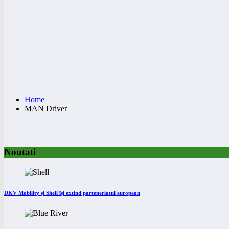
Home
MAN Driver
Noutati
DKV Mobility și Shell își extind parteneriatul european