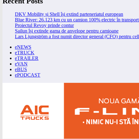
Recent Posts
DKV Mobility și Shell își extind parteneriatul european
Blue River: 26.123 km cu un camion 100% electric în transport 
Proiectul Revoy prinde contur
Sailun își extinde gama de anvelope pentru camioane
Lars Ljungström a fost numit director general (CFO) pentru cell
eNEWS
eTRUCK
eTRAILER
eVAN
eBUS
ePODCAST