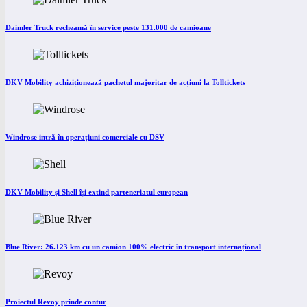
Daimler Truck recheamă în service peste 131.000 de camioane
DKV Mobility achiziționează pachetul majoritar de acțiuni la Tolltickets
Windrose intră în operațiuni comerciale cu DSV
DKV Mobility și Shell își extind parteneriatul european
Blue River: 26.123 km cu un camion 100% electric în transport internațional
Proiectul Revoy prinde contur