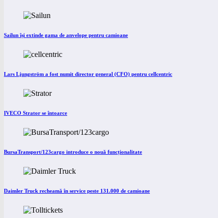
Sailun își extinde gama de anvelope pentru camioane
Lars Ljungström a fost numit director general (CFO) pentru cellcentric
IVECO Strator se întoarce
BursaTransport/123cargo introduce o nouă funcționalitate
Daimler Truck recheamă în service peste 131.000 de camioane