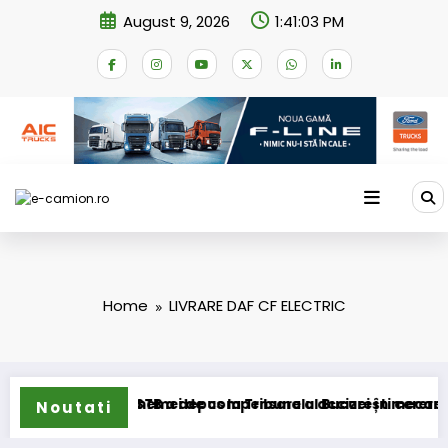
Skip
August 9, 2026
1:41:03 PM
to
content
Home
LIVRARE DAF CF ELECTRIC
ansformarea schemei de compensare a accizei în mecanism pe
STB a depus la Tribunalul București cererea deschi
Noutati