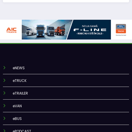
eNEWS
eTRUCK
eTRAILER
eVAN
eBUS
ePODCAST