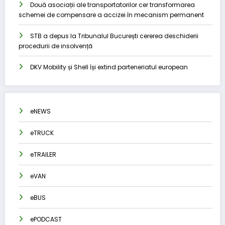
Două asociații ale transportatorilor cer transformarea
schemei de compensare a accizei în mecanism permanent
STB a depus la Tribunalul București cererea deschiderii
procedurii de insolvență
DKV Mobility și Shell își extind parteneriatul european
eNEWS
eTRUCK
eTRAILER
eVAN
eBUS
ePODCAST