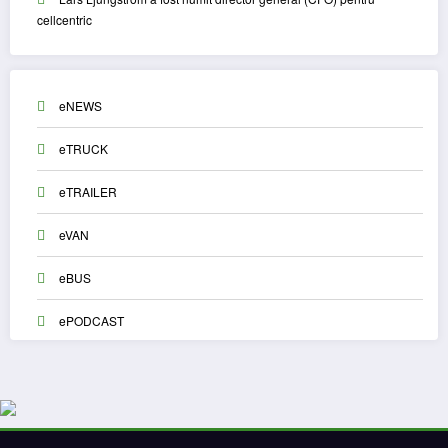
cellcentric
eNEWS
eTRUCK
eTRAILER
eVAN
eBUS
ePODCAST