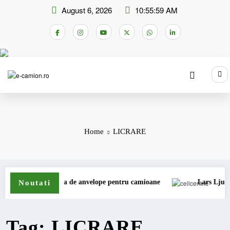
Skip
August 6, 2026
10:55:59 AM
to
content
Home
LICRARE
își extinde gama de anvelope pentru camioane
Lars Ljungström 
Noutati
Tag: LICRARE