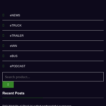
eNEWS
eTRUCK
eTRAILER
eVAN
eBUS
ePODCAST
Recent Posts
DKV Mobility și Shell își extind parteneriatul european