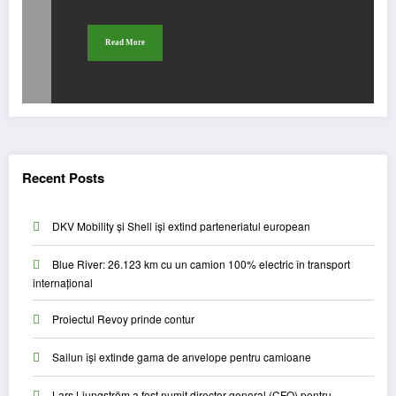
Read More
Recent Posts
DKV Mobility și Shell își extind parteneriatul european
Blue River: 26.123 km cu un camion 100% electric în transport
internațional
Proiectul Revoy prinde contur
Sailun își extinde gama de anvelope pentru camioane
Lars Ljungström a fost numit director general (CFO) pentru