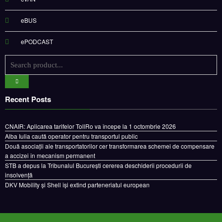
eBUS
ePODCAST
Recent Posts
CNAIR: Aplicarea tarifelor TollRo va începe la 1 octombrie 2026
Alba Iulia caută operator pentru transportul public
Două asociații ale transportatorilor cer transformarea schemei de compensare
a accizei în mecanism permanent
STB a depus la Tribunalul București cererea deschiderii procedurii de
insolvență
DKV Mobility și Shell își extind parteneriatul european