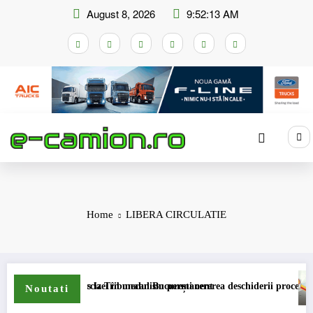
Skip
August 8, 2026
9:52:14 AM
to
content
Home
LIBERA CIRCULATIE
ompensare a accizei în mecanism permanent
STB a depus la Tribunalul București cererea deschiderii procedurii de ins
DKV 
Noutati