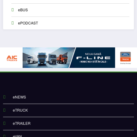
eBUS
ePODCAST
eNEWS
eTRUCK
eTRAILER
eVAN