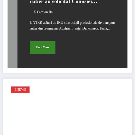
rutier au solicitat Comisiei
Europene să restabilească libera
E-Camion.ro
circulație a mărfurilor în UE
UNTRR alături de IRU și asociații profesionale de transport
rutier din Germania, Austria, Franța, Danemarca, Italia,…
Read More
ENEWS