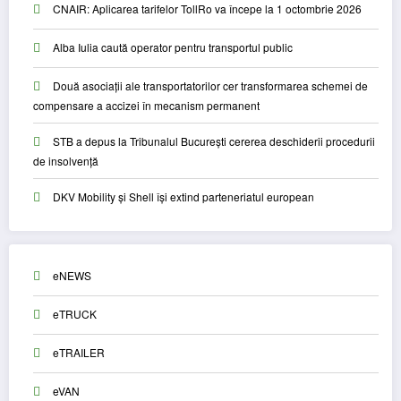
CNAIR: Aplicarea tarifelor TollRo va începe la 1 octombrie 2026
Alba Iulia caută operator pentru transportul public
Două asociații ale transportatorilor cer transformarea schemei de
compensare a accizei în mecanism permanent
STB a depus la Tribunalul București cererea deschiderii procedurii
de insolvență
DKV Mobility și Shell își extind parteneriatul european
eNEWS
eTRUCK
eTRAILER
eVAN