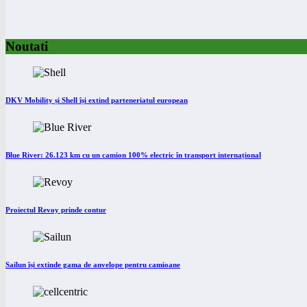
Noutati
DKV Mobility și Shell își extind parteneriatul european
Blue River: 26.123 km cu un camion 100% electric în transport internațional
Proiectul Revoy prinde contur
Sailun își extinde gama de anvelope pentru camioane