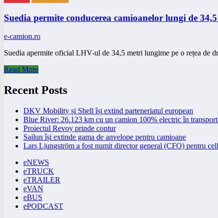
Suedia permite conducerea camioanelor lungi de 34,5 
e-camion.ro
Suedia apermite oficial LHV-ul de 34,5 metri lungime pe o rețea de 
Read More
Recent Posts
DKV Mobility și Shell își extind parteneriatul european
Blue River: 26.123 km cu un camion 100% electric în transport 
Proiectul Revoy prinde contur
Sailun își extinde gama de anvelope pentru camioane
Lars Ljungström a fost numit director general (CFO) pentru cell
eNEWS
eTRUCK
eTRAILER
eVAN
eBUS
ePODCAST