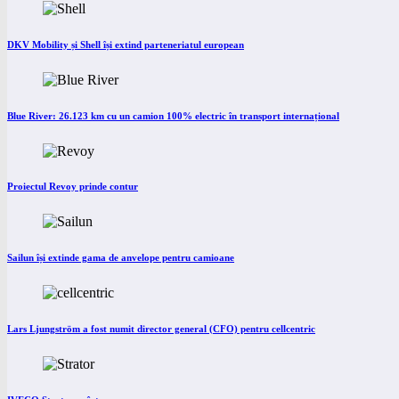
DKV Mobility și Shell își extind parteneriatul european
Blue River: 26.123 km cu un camion 100% electric în transport internațional
Proiectul Revoy prinde contur
Sailun își extinde gama de anvelope pentru camioane
Lars Ljungström a fost numit director general (CFO) pentru cellcentric