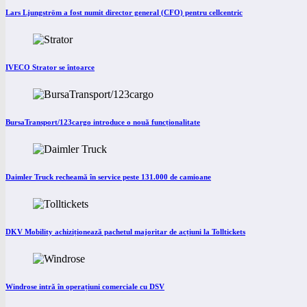
Lars Ljungström a fost numit director general (CFO) pentru cellcentric
IVECO Strator se întoarce
BursaTransport/123cargo introduce o nouă funcționalitate
Daimler Truck recheamă în service peste 131.000 de camioane
DKV Mobility achiziționează pachetul majoritar de acțiuni la Tolltickets
Windrose intră în operațiuni comerciale cu DSV