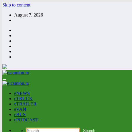
Skip to content
August 7, 2026
eNEWS
eTRUCK
eTRAILER
eVAN
eBUS
ePODCAST