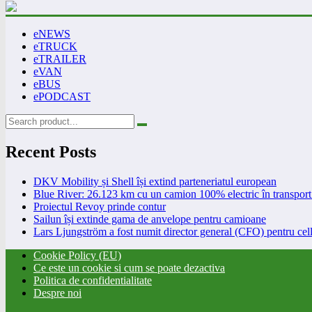
eNEWS
eTRUCK
eTRAILER
eVAN
eBUS
ePODCAST
Recent Posts
DKV Mobility și Shell își extind parteneriatul european
Blue River: 26.123 km cu un camion 100% electric în transport 
Proiectul Revoy prinde contur
Sailun își extinde gama de anvelope pentru camioane
Lars Ljungström a fost numit director general (CFO) pentru cell
Cookie Policy (EU)
Ce este un cookie si cum se poate dezactiva
Politica de confidentialitate
Despre noi