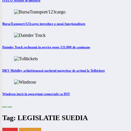
IVECO Strator se întoarce
BursaTransport/123cargo introduce o nouă funcționalitate
Daimler Truck recheamă în service peste 131.000 de camioane
DKV Mobility achiziționează pachetul majoritar de acțiuni la Tolltickets
Windrose intră în operațiuni comerciale cu DSV
Tag: LEGISLATIE SUEDIA
eNEWS
eTRAILER