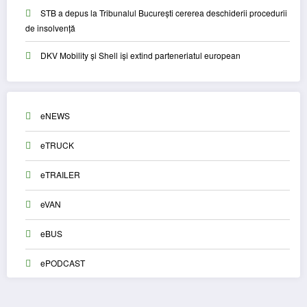
STB a depus la Tribunalul București cererea deschiderii procedurii
de insolvență
DKV Mobility și Shell își extind parteneriatul european
eNEWS
eTRUCK
eTRAILER
eVAN
eBUS
ePODCAST