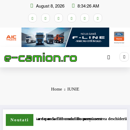
Skip
August 8, 2026
8:34:26 AM
to
content
Home
IUNIE
emei de compensare a accizei în mecanism permanent
STB a depus la Tribunalul București cererea deschiderii procedur
Noutati