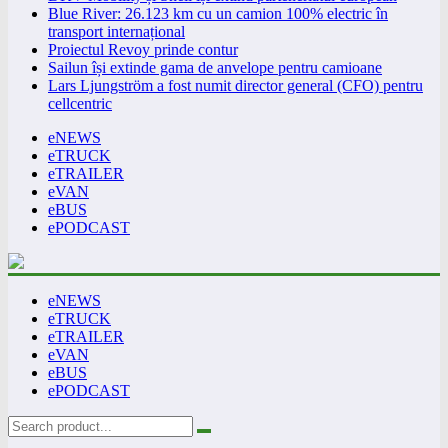
Blue River: 26.123 km cu un camion 100% electric în
transport internațional
Proiectul Revoy prinde contur
Sailun își extinde gama de anvelope pentru camioane
Lars Ljungström a fost numit director general (CFO) pentru
cellcentric
eNEWS
eTRUCK
eTRAILER
eVAN
eBUS
ePODCAST
eNEWS
eTRUCK
eTRAILER
eVAN
eBUS
ePODCAST