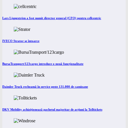
Lars Ljungström a fost numit director general (CFO) pentru cellcentric
IVECO Strator se întoarce
BursaTransport/123cargo introduce o nouă funcționalitate
Daimler Truck recheamă în service peste 131.000 de camioane
DKV Mobility achiziționează pachetul majoritar de acțiuni la Tolltickets