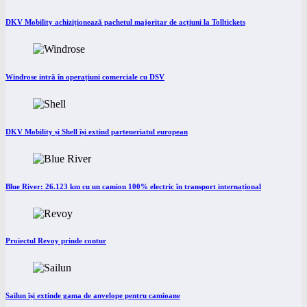
DKV Mobility achiziționează pachetul majoritar de acțiuni la Tolltickets
Windrose intră în operațiuni comerciale cu DSV
DKV Mobility și Shell își extind parteneriatul european
Blue River: 26.123 km cu un camion 100% electric în transport internațional
Proiectul Revoy prinde contur
Sailun își extinde gama de anvelope pentru camioane