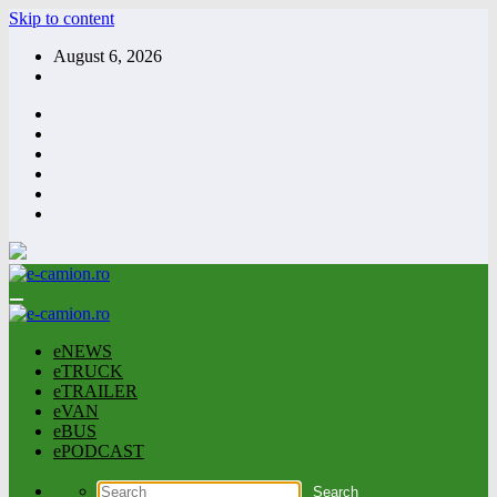
Skip to content
August 6, 2026
eNEWS
eTRUCK
eTRAILER
eVAN
eBUS
ePODCAST