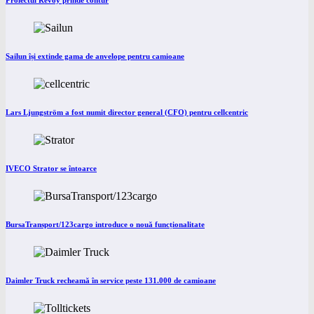
Proiectul Revoy prinde contur
Sailun își extinde gama de anvelope pentru camioane
Lars Ljungström a fost numit director general (CFO) pentru cellcentric
IVECO Strator se întoarce
BursaTransport/123cargo introduce o nouă funcționalitate
Daimler Truck recheamă în service peste 131.000 de camioane