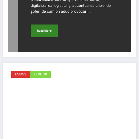
digitalizarea logisticii și accentuarea crizei de
șoferi de camion aduc provocări…
Read More
ENEWS
ETRUCK