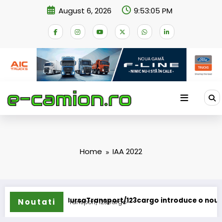
Skip
August 6, 2026
9:53:05 PM
to
content
Home
IAA 2022
BursaTransport/123cargo introduce o nouă funcțion
Noutati