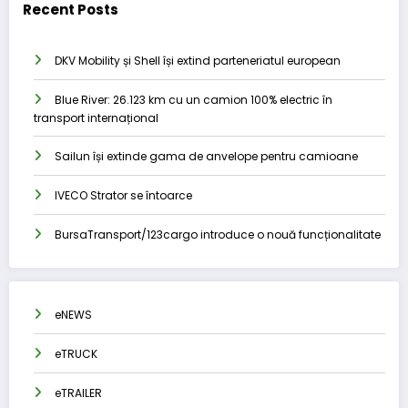
Recent Posts
DKV Mobility și Shell își extind parteneriatul european
Blue River: 26.123 km cu un camion 100% electric în
transport internațional
Sailun își extinde gama de anvelope pentru camioane
IVECO Strator se întoarce
BursaTransport/123cargo introduce o nouă funcționalitate
eNEWS
eTRUCK
eTRAILER