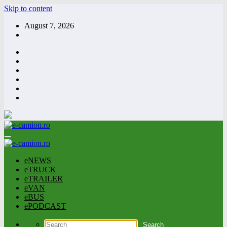
Skip to content
August 7, 2026
eNEWS
eTRUCK
eTRAILER
eVAN
eBUS
ePODCAST