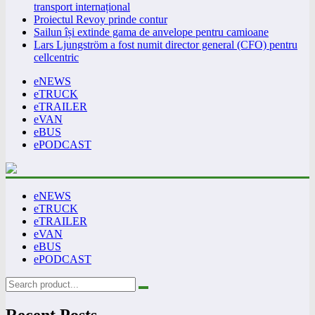
transport internațional
Proiectul Revoy prinde contur
Sailun își extinde gama de anvelope pentru camioane
Lars Ljungström a fost numit director general (CFO) pentru
cellcentric
eNEWS
eTRUCK
eTRAILER
eVAN
eBUS
ePODCAST
eNEWS
eTRUCK
eTRAILER
eVAN
eBUS
ePODCAST
Recent Posts