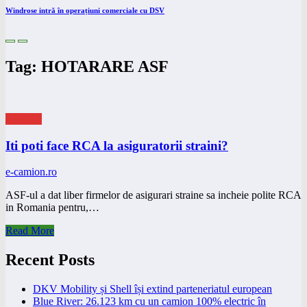
Windrose intră în operațiuni comerciale cu DSV
Tag: HOTARARE ASF
eNEWS
Iti poti face RCA la asiguratorii straini?
e-camion.ro
ASF-ul a dat liber firmelor de asigurari straine sa incheie polite RCA
in Romania pentru,…
Read More
Recent Posts
DKV Mobility și Shell își extind parteneriatul european
Blue River: 26.123 km cu un camion 100% electric în