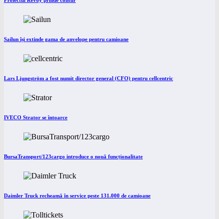
Proiectul Revoy prinde contur
Sailun își extinde gama de anvelope pentru camioane
Lars Ljungström a fost numit director general (CFO) pentru cellcentric
IVECO Strator se întoarce
BursaTransport/123cargo introduce o nouă funcționalitate
Daimler Truck recheamă în service peste 131.000 de camioane