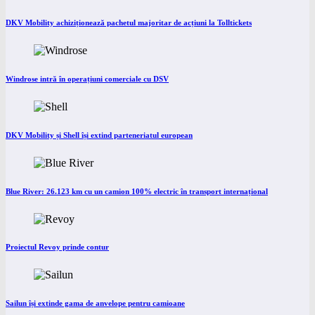
DKV Mobility achiziționează pachetul majoritar de acțiuni la Tolltickets
Windrose intră în operațiuni comerciale cu DSV
DKV Mobility și Shell își extind parteneriatul european
Blue River: 26.123 km cu un camion 100% electric în transport internațional
Proiectul Revoy prinde contur
Sailun își extinde gama de anvelope pentru camioane