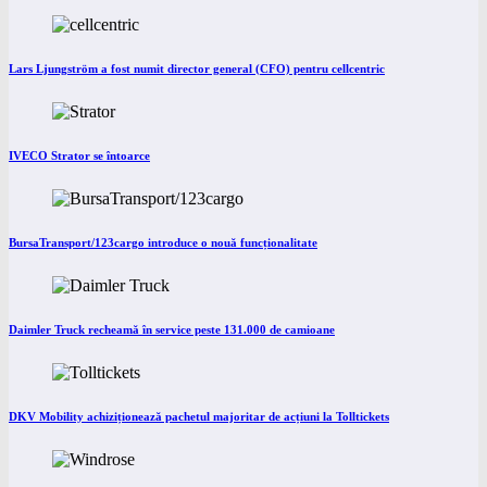
Lars Ljungström a fost numit director general (CFO) pentru cellcentric
IVECO Strator se întoarce
BursaTransport/123cargo introduce o nouă funcționalitate
Daimler Truck recheamă în service peste 131.000 de camioane
DKV Mobility achiziționează pachetul majoritar de acțiuni la Tolltickets