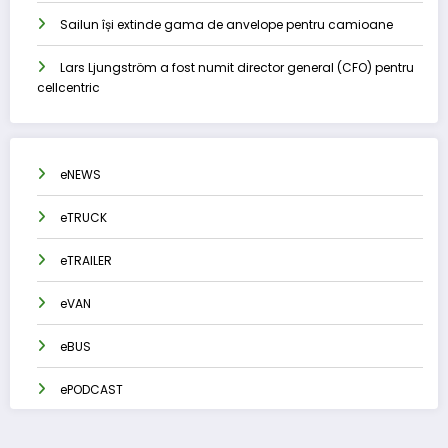
Sailun își extinde gama de anvelope pentru camioane
Lars Ljungström a fost numit director general (CFO) pentru
cellcentric
eNEWS
eTRUCK
eTRAILER
eVAN
eBUS
ePODCAST