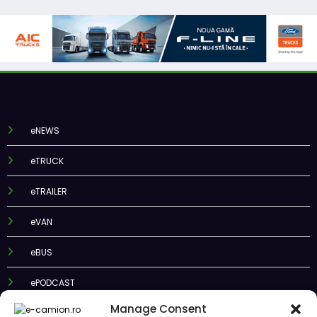
eNEWS
eTRUCK
eTRAILER
eVAN
eBUS
ePODCAST
Manage Consent