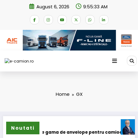
Skip
August 6, 2026
9:55:33 AM
to
content
Home
GX
Lars Lj
Noutati
lun își extinde gama de anvelope pentru camioane