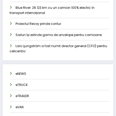
Blue River: 26.123 km cu un camion 100% electric în
transport internațional
Proiectul Revoy prinde contur
Sailun își extinde gama de anvelope pentru camioane
Lars Ljungström a fost numit director general (CFO) pentru
cellcentric
eNEWS
eTRUCK
eTRAILER
eVAN