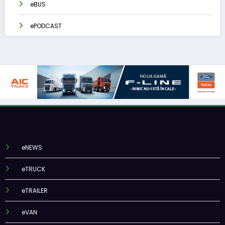
eBUS
ePODCAST
eNEWS
eTRUCK
eTRAILER
eVAN