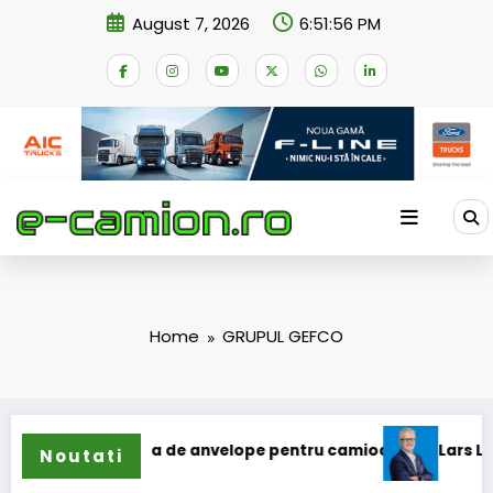
Skip
August 7, 2026
6:51:57 PM
to
content
Home
GRUPUL GEFCO
extinde gama de anvelope pentru camioane
Lars Ljungström
Noutati