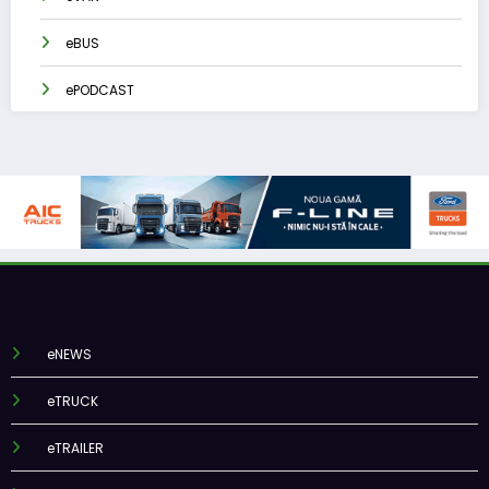
eBUS
ePODCAST
eNEWS
eTRUCK
eTRAILER