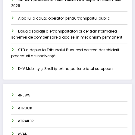
2026
Alba Iulia caută operator pentru transportul public
Două asociații ale transportatorilor cer transformarea
schemei de compensare a accizei în mecanism permanent
STB a depus la Tribunalul București cererea deschiderii
procedurii de insolvență
DKV Mobility și Shell își extind parteneriatul european
eNEWS
eTRUCK
eTRAILER
eVAN