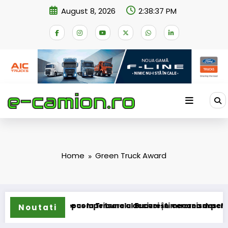
Skip
August 8, 2026
2:38:38 PM
to
content
Home
Green Truck Award
area schemei de compensare a accizei în mecanism permanent
STB a depus la Tribunalul București cererea deschiderii pr
Noutati