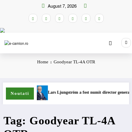
Skip
August 7, 2026
to
content
Home
Goodyear TL-4A OTR
camioane
Lars Ljungström a fost numit director general (CFO) 
Noutati
Tag: Goodyear TL-4A