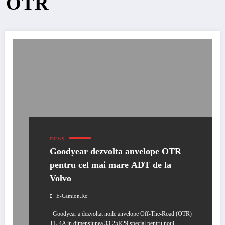
OTR
ENEWS
Goodyear dezvolta anvelope OTR
pentru cel mai mare ADT de la
Volvo
E-Camion.ro
Goodyear a dezvoltat noile anvelope Off-The-Road (OTR)
TL-4A in dimensiunea 33.25R29 special pentru noul…