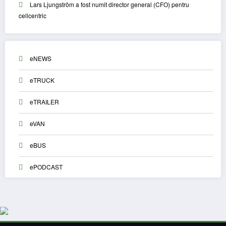
Lars Ljungström a fost numit director general (CFO) pentru
cellcentric
eNEWS
eTRUCK
eTRAILER
eVAN
eBUS
ePODCAST