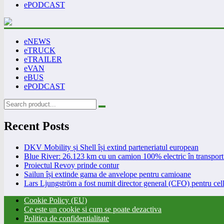
ePODCAST
eNEWS
eTRUCK
eTRAILER
eVAN
eBUS
ePODCAST
Recent Posts
DKV Mobility și Shell își extind parteneriatul european
Blue River: 26.123 km cu un camion 100% electric în transport 
Proiectul Revoy prinde contur
Sailun își extinde gama de anvelope pentru camioane
Lars Ljungström a fost numit director general (CFO) pentru cell
Cookie Policy (EU)
Ce este un cookie si cum se poate dezactiva
Politica de confidentialitate