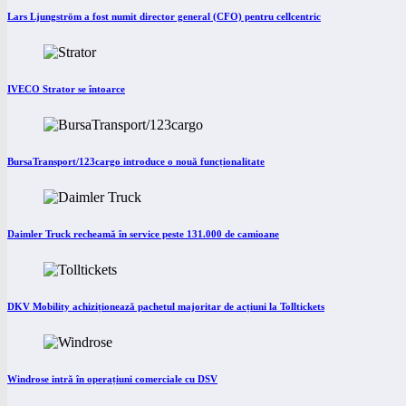
Lars Ljungström a fost numit director general (CFO) pentru cellcentric
IVECO Strator se întoarce
BursaTransport/123cargo introduce o nouă funcționalitate
Daimler Truck recheamă în service peste 131.000 de camioane
DKV Mobility achiziționează pachetul majoritar de acțiuni la Tolltickets
Windrose intră în operațiuni comerciale cu DSV