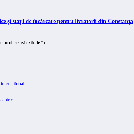
e și stații de încărcare pentru livratorii din Constanța
de produse, își extinde în…
internațional
centric