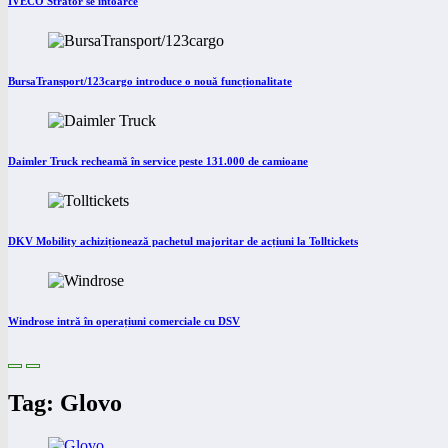
IVECO Strator se întoarce
BursaTransport/123cargo introduce o nouă funcționalitate
Daimler Truck recheamă în service peste 131.000 de camioane
DKV Mobility achiziționează pachetul majoritar de acțiuni la Tolltickets
Windrose intră în operațiuni comerciale cu DSV
Tag: Glovo