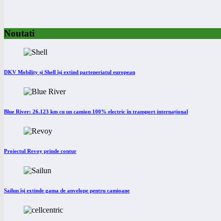
Noutati
DKV Mobility și Shell își extind parteneriatul european
Blue River: 26.123 km cu un camion 100% electric în transport internațional
Proiectul Revoy prinde contur
Sailun își extinde gama de anvelope pentru camioane