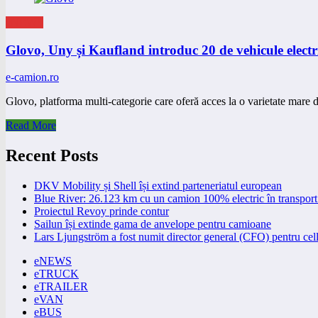
eNEWS
Glovo, Uny și Kaufland introduc 20 de vehicule electric
e-camion.ro
Glovo, platforma multi-categorie care oferă acces la o varietate mare 
Read More
Recent Posts
DKV Mobility și Shell își extind parteneriatul european
Blue River: 26.123 km cu un camion 100% electric în transport 
Proiectul Revoy prinde contur
Sailun își extinde gama de anvelope pentru camioane
Lars Ljungström a fost numit director general (CFO) pentru cell
eNEWS
eTRUCK
eTRAILER
eVAN
eBUS