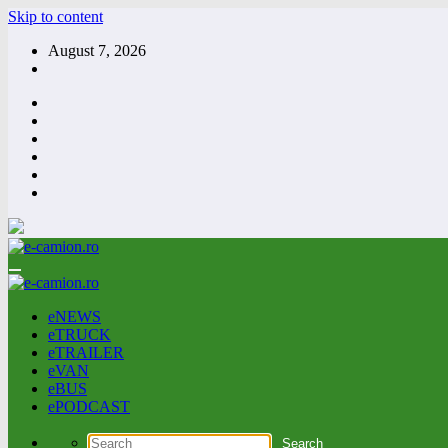
Skip to content
August 7, 2026
eNEWS
eTRUCK
eTRAILER
eVAN
eBUS
ePODCAST