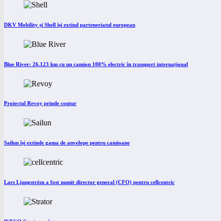
DKV Mobility și Shell își extind parteneriatul european
Blue River: 26.123 km cu un camion 100% electric în transport internațional
Proiectul Revoy prinde contur
Sailun își extinde gama de anvelope pentru camioane
Lars Ljungström a fost numit director general (CFO) pentru cellcentric