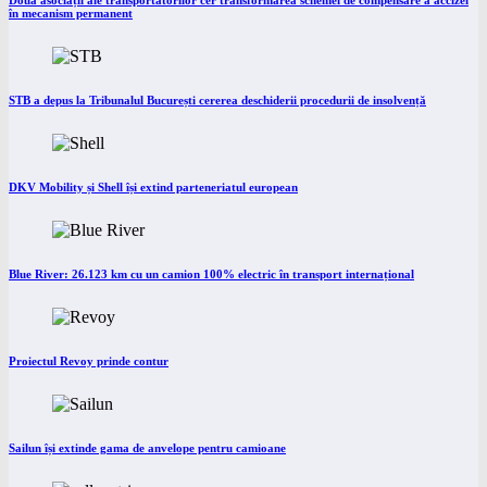
Două asociații ale transportatorilor cer transformarea schemei de compensare a accizei
în mecanism permanent
STB a depus la Tribunalul București cererea deschiderii procedurii de insolvență
DKV Mobility și Shell își extind parteneriatul european
Blue River: 26.123 km cu un camion 100% electric în transport internațional
Proiectul Revoy prinde contur
Sailun își extinde gama de anvelope pentru camioane