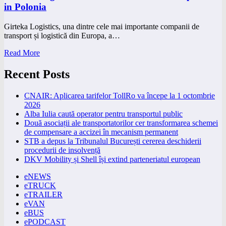
in Polonia
Girteka Logistics, una dintre cele mai importante companii de
transport și logistică din Europa, a…
Read More
Recent Posts
CNAIR: Aplicarea tarifelor TollRo va începe la 1 octombrie
2026
Alba Iulia caută operator pentru transportul public
Două asociații ale transportatorilor cer transformarea schemei
de compensare a accizei în mecanism permanent
STB a depus la Tribunalul București cererea deschiderii
procedurii de insolvență
DKV Mobility și Shell își extind parteneriatul european
eNEWS
eTRUCK
eTRAILER
eVAN
eBUS
ePODCAST