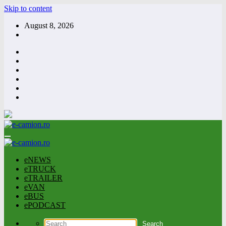
Skip to content
August 8, 2026
eNEWS
eTRUCK
eTRAILER
eVAN
eBUS
ePODCAST