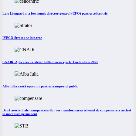
Lars Ljungström a fost numit director general (CFO) pentru cellcentric
IVECO Strator se întoarce
CNAIR: Aplicarea tarifelor TollRo va începe la 1 octombrie 2026
Alba Iulia caută operator pentru transportul public
Două asociații ale transportatorilor cer transformarea schemei de compensare a accizei
în mecanism permanent