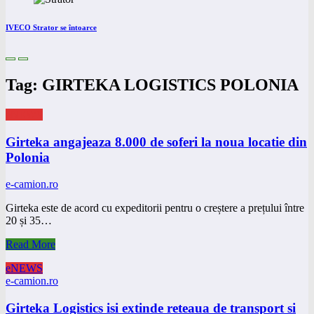
IVECO Strator se întoarce
Tag: GIRTEKA LOGISTICS POLONIA
eNEWS
Girteka angajeaza 8.000 de soferi la noua locatie din
Polonia
e-camion.ro
Girteka este de acord cu expeditorii pentru o creștere a prețului între
20 și 35…
Read More
eNEWS
e-camion.ro
Girteka Logistics isi extinde reteaua de transport si