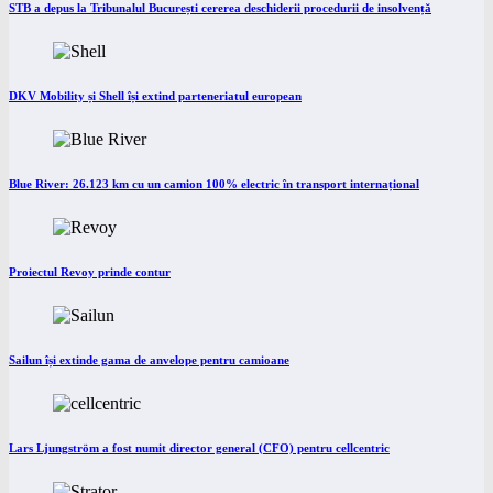
STB a depus la Tribunalul București cererea deschiderii procedurii de insolvență
DKV Mobility și Shell își extind parteneriatul european
Blue River: 26.123 km cu un camion 100% electric în transport internațional
Proiectul Revoy prinde contur
Sailun își extinde gama de anvelope pentru camioane
Lars Ljungström a fost numit director general (CFO) pentru cellcentric