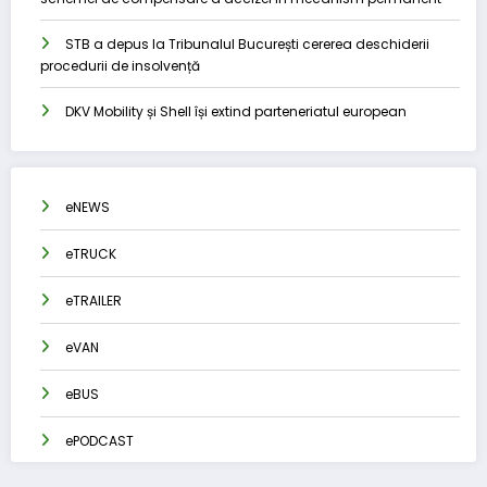
STB a depus la Tribunalul București cererea deschiderii
procedurii de insolvență
DKV Mobility și Shell își extind parteneriatul european
eNEWS
eTRUCK
eTRAILER
eVAN
eBUS
ePODCAST