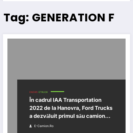
Tag: GENERATION F
ENEWS
ETRUCK
În cadrul IAA Transportation
2022 de la Hanovra, Ford Trucks
a dezvăluit primul său camion
100 % electric
E-Camion.ro