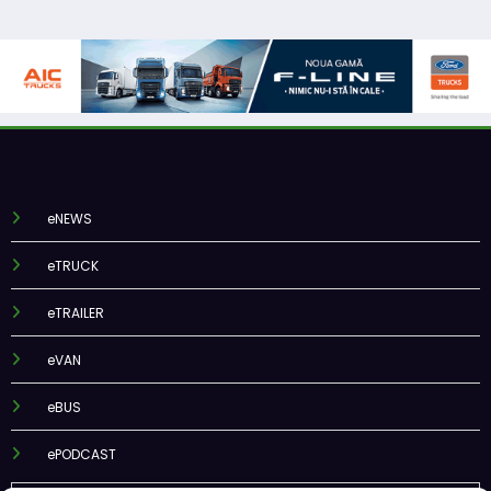
eNEWS
eTRUCK
eTRAILER
eVAN
eBUS
ePODCAST