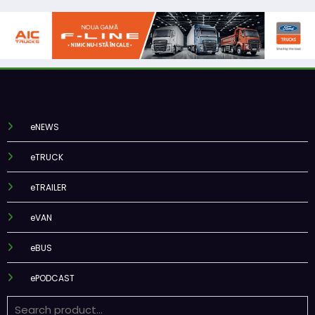
eNEWS
eTRUCK
eTRAILER
eVAN
eBUS
ePODCAST