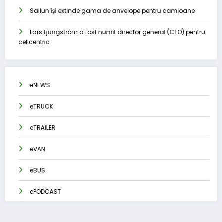
Sailun își extinde gama de anvelope pentru camioane
Lars Ljungström a fost numit director general (CFO) pentru
cellcentric
eNEWS
eTRUCK
eTRAILER
eVAN
eBUS
ePODCAST