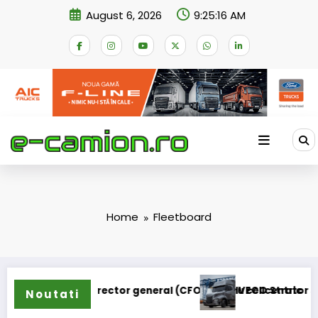
Skip
August 6, 2026
9:25:16 AM
to
content
Home
Fleetboard
fost numit director general (CFO) pentru cellcentric
IVECO Strator se înto
Noutati