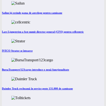
Sailun își extinde gama de anvelope pentru camioane
Lars Ljungström a fost numit director general (CFO) pentru cellcentric
IVECO Strator se întoarce
BursaTransport/123cargo introduce o nouă funcționalitate
Daimler Truck recheamă în service peste 131.000 de camioane