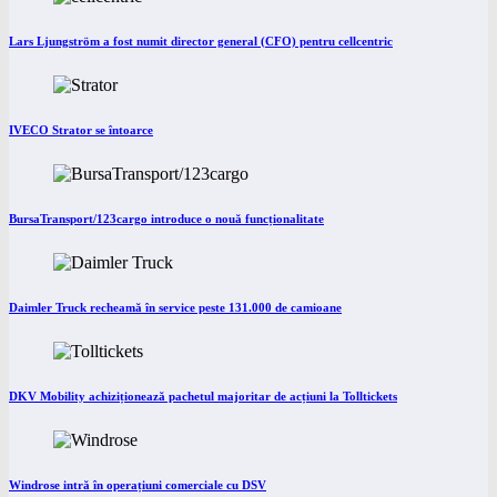
Lars Ljungström a fost numit director general (CFO) pentru cellcentric
IVECO Strator se întoarce
BursaTransport/123cargo introduce o nouă funcționalitate
Daimler Truck recheamă în service peste 131.000 de camioane
DKV Mobility achiziționează pachetul majoritar de acțiuni la Tolltickets
Windrose intră în operațiuni comerciale cu DSV