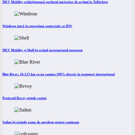
DKV Mobility achiziționează pachetul majoritar de acțiuni la Tolltickets
Windrose intră în operațiuni comerciale cu DSV
DKV Mobility și Shell își extind parteneriatul european
Blue River: 26.123 km cu un camion 100% electric în transport internațional
Proiectul Revoy prinde contur
Sailun își extinde gama de anvelope pentru camioane