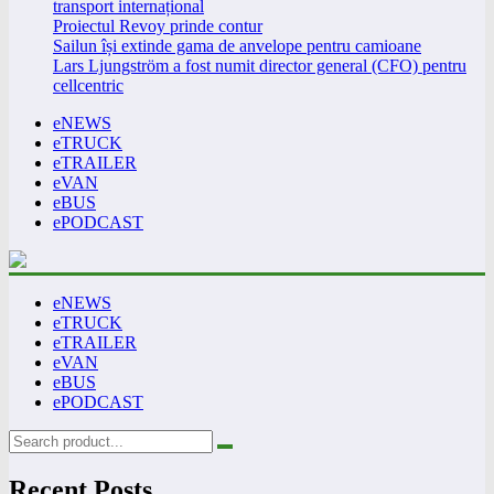
transport internațional
Proiectul Revoy prinde contur
Sailun își extinde gama de anvelope pentru camioane
Lars Ljungström a fost numit director general (CFO) pentru
cellcentric
eNEWS
eTRUCK
eTRAILER
eVAN
eBUS
ePODCAST
eNEWS
eTRUCK
eTRAILER
eVAN
eBUS
ePODCAST
Recent Posts