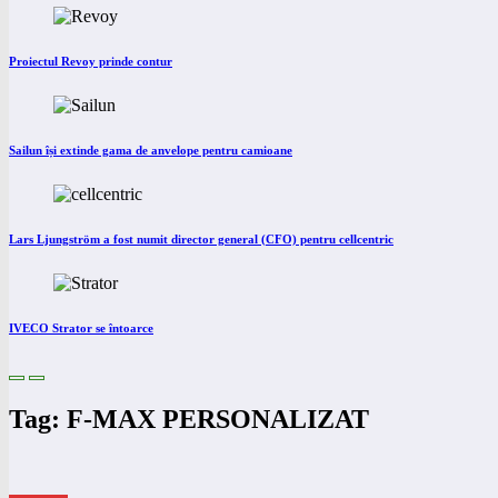
Proiectul Revoy prinde contur
Sailun își extinde gama de anvelope pentru camioane
Lars Ljungström a fost numit director general (CFO) pentru cellcentric
IVECO Strator se întoarce
Tag: F-MAX PERSONALIZAT