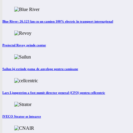
Blue River: 26.123 km cu un camion 100% electric în transport internațional
Proiectul Revoy prinde contur
Sailun își extinde gama de anvelope pentru camioane
Lars Ljungström a fost numit director general (CFO) pentru cellcentric
IVECO Strator se întoarce