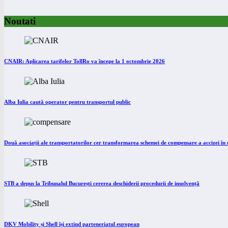
Noutati
CNAIR: Aplicarea tarifelor TollRo va începe la 1 octombrie 2026
Alba Iulia caută operator pentru transportul public
Două asociații ale transportatorilor cer transformarea schemei de compensare a accizei î
STB a depus la Tribunalul București cererea deschiderii procedurii de insolvență
DKV Mobility și Shell își extind parteneriatul european