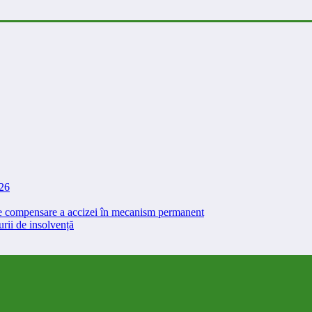
026
 de compensare a accizei în mecanism permanent
rii de insolvență