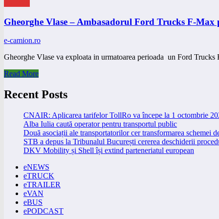
eNEWS
Gheorghe Vlase – Ambasadorul Ford Trucks F-Max pe
e-camion.ro
Gheorghe Vlase va exploata in urmatoarea perioada un Ford Trucks F
Read More
Recent Posts
CNAIR: Aplicarea tarifelor TollRo va începe la 1 octombrie 2
Alba Iulia caută operator pentru transportul public
Două asociații ale transportatorilor cer transformarea schemei
STB a depus la Tribunalul București cererea deschiderii procedu
DKV Mobility și Shell își extind parteneriatul european
eNEWS
eTRUCK
eTRAILER
eVAN
eBUS
ePODCAST