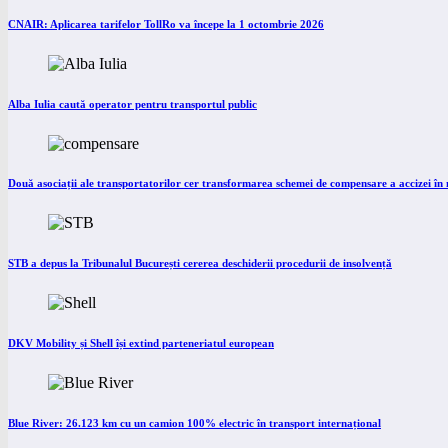
CNAIR: Aplicarea tarifelor TollRo va începe la 1 octombrie 2026
Alba Iulia caută operator pentru transportul public
Două asociații ale transportatorilor cer transformarea schemei de compensare a accizei î
STB a depus la Tribunalul București cererea deschiderii procedurii de insolvență
DKV Mobility și Shell își extind parteneriatul european
Blue River: 26.123 km cu un camion 100% electric în transport internațional