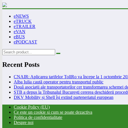
eNEWS
eTRUCK
eTRAILER
eVAN
eBUS
ePODCAST
Recent Posts
CNAIR: Aplicarea tarifelor TollRo va începe la 1 octombrie 2
Alba Iulia caută operator pentru transportul public
Două asociații ale transportatorilor cer transformarea schemei
STB a depus la Tribunalul București cererea deschiderii procedu
DKV Mobility și Shell își extind parteneriatul european
Cookie Policy (EU)
Ce este un cookie si cum se poate dezactiva
Politica de confidentialitate
Despre noi