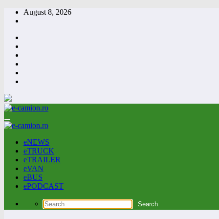
Skip
August 8, 2026
to
content
eNEWS
eTRUCK
eTRAILER
eVAN
eBUS
ePODCAST